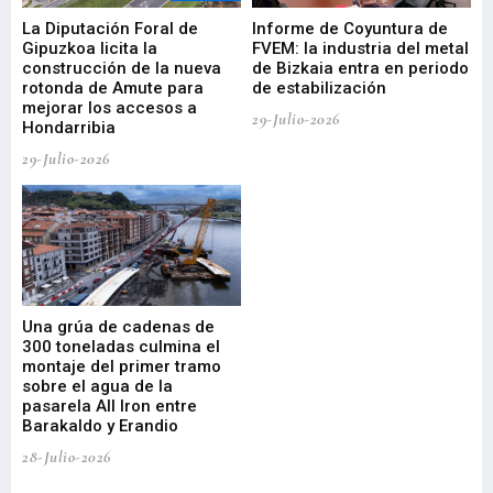
La Diputación Foral de
Informe de Coyuntura de
Ar
ral
Gipuzkoa licita la
FVEM: la industria del metal
ur
construcción de la nueva
de Bizkaia entra en periodo
co
rotonda de Amute para
de estabilización
edi
mejorar los accesos a
pa
29-Julio-2026
Hondarribia
Cy
29-Julio-2026
23-
Una grúa de cadenas de
La
300 toneladas culmina el
Ba
montaje del primer tramo
res
sobre el agua de la
em
pasarela All Iron entre
21-
Barakaldo y Erandio
28-Julio-2026