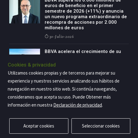
euros de beneficio en el primer
semestre de 2026 (+11%) y anuncia
un nuevo programa extraordinario de
recompra de acciones por 2.000
millones de euros
30-Julio-2026
BBVA acelera el crecimiento de su
negocio agro con un modelo global
de especialización presente en siete
Cookies & privacidad
países
Utilizamos cookies propias y de terceros para mejorar su
29-Julio-2026
experiencia y nuestros servicios analizando sus hábitos de
navegación en nuestro sitio web. Si continúa navegando,
consideramos que acepta su uso. Puede Obtener más
Copyright@2026 Estrategia Empresarial
información en nuestra
Declaración de privacidad
.
Privacidad
Aviso legal
Política de cookies
Contacto
RSS
Aceptar cookies
Seleccionar cookies