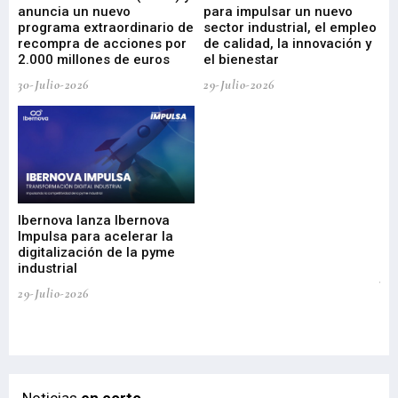
anuncia un nuevo
para impulsar un nuevo
En
programa extraordinario de
sector industrial, el empleo
29-
recompra de acciones por
de calidad, la innovación y
2.000 millones de euros
el bienestar
30-Julio-2026
29-Julio-2026
Mi
nu
di
Ibernova lanza Ibernova
ma
Impulsa para acelerar la
in
digitalización de la pyme
mi
industrial
de
te
29-Julio-2026
el
29-
Noticias
en corto