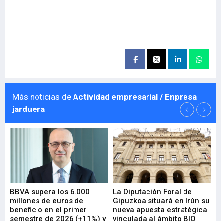
Más noticias de
Actividad empresarial / Enpresa
jarduera
e
BBVA supera los 6.000
La Diputación Foral de
En
millones de euros de
Gipuzkoa situará en Irún su
em
beneficio en el primer
nueva apuesta estratégica
de
ad
semestre de 2026 (+11%) y
vinculada al ámbito BIO
En