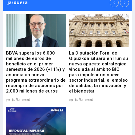
jarduera
e
BBVA supera los 6.000
La Diputación Foral de
En
millones de euros de
Gipuzkoa situará en Irún su
em
beneficio en el primer
nueva apuesta estratégica
de
ad
semestre de 2026 (+11%) y
vinculada al ámbito BIO
En
anuncia un nuevo
para impulsar un nuevo
En
programa extraordinario de
sector industrial, el empleo
29-
recompra de acciones por
de calidad, la innovación y
2.000 millones de euros
el bienestar
30-Julio-2026
29-Julio-2026
Mi
nu