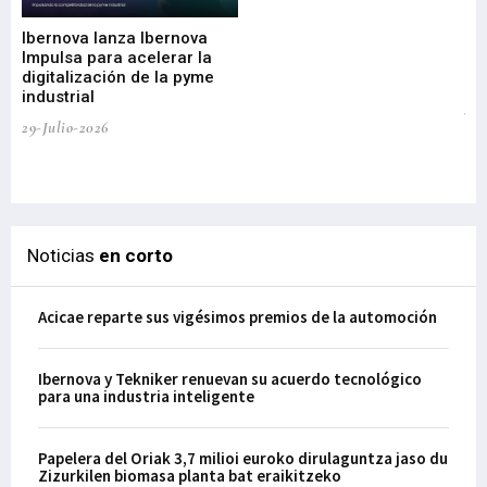
di
Ibernova lanza Ibernova
ma
Impulsa para acelerar la
in
digitalización de la pyme
mi
industrial
de
te
29-Julio-2026
el
29-
Noticias
en corto
Acicae reparte sus vigésimos premios de la automoción
Ibernova y Tekniker renuevan su acuerdo tecnológico
para una industria inteligente
Papelera del Oriak 3,7 milioi euroko dirulaguntza jaso du
Zizurkilen biomasa planta bat eraikitzeko