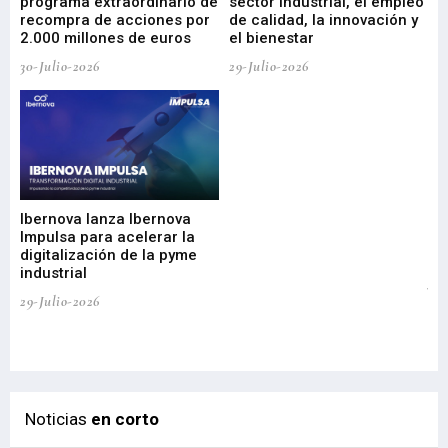
programa extraordinario de
sector industrial, el empleo
29-
recompra de acciones por
de calidad, la innovación y
2.000 millones de euros
el bienestar
30-Julio-2026
29-Julio-2026
Mi
nu
di
Ibernova lanza Ibernova
ma
Impulsa para acelerar la
in
digitalización de la pyme
mi
industrial
de
te
29-Julio-2026
el
29-
Noticias
en corto