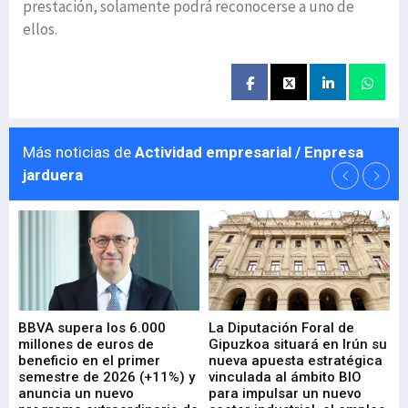
prestación, solamente podrá reconocerse a uno de
ellos.
Más noticias de
Actividad empresarial / Enpresa
jarduera
e
BBVA supera los 6.000
La Diputación Foral de
En
millones de euros de
Gipuzkoa situará en Irún su
em
beneficio en el primer
nueva apuesta estratégica
de
ad
semestre de 2026 (+11%) y
vinculada al ámbito BIO
En
anuncia un nuevo
para impulsar un nuevo
En