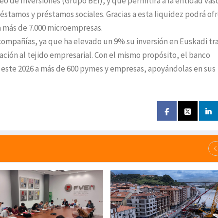
o de Inversiones (Grupo BEI), y que permitirá a la entidad vas
éstamos y préstamos sociales. Gracias a esta liquidez podrá of
a más de 7.000 microempresas.
compañías, ya que ha elevado un 9% su inversión en Euskadi tr
iación al tejido empresarial. Con el mismo propósito, el banco
 este 2026 a más de 600 pymes y empresas, apoyándolas en sus