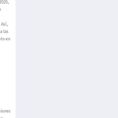
2025,
e
 Así,
a las
nto en
siones