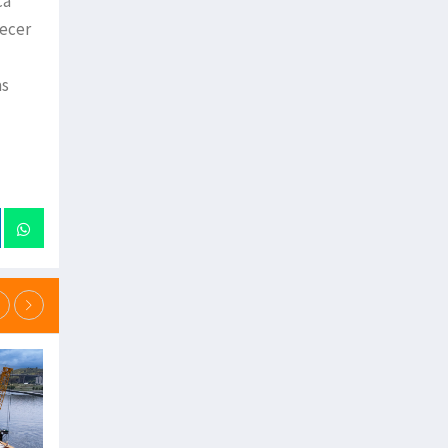
ca
recer
as