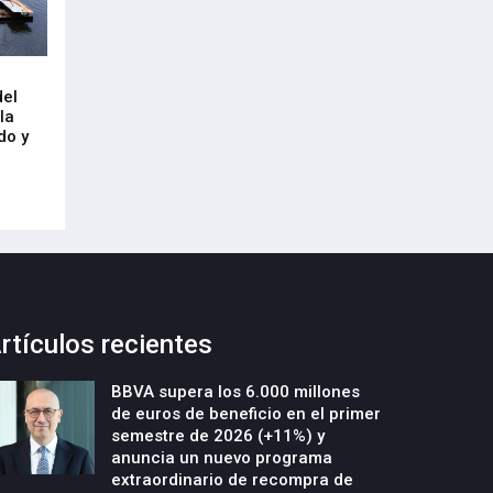
Arrancan las obras de urbanización
El CRL refleja el
del
y construcción de un nuevo edificio
mercado laboral 
la
industrial en la parcela Errotazar-
21-Julio-2026
do y
Cycobask de Irún
23-Julio-2026
rtículos recientes
BBVA supera los 6.000 millones
de euros de beneficio en el primer
semestre de 2026 (+11%) y
anuncia un nuevo programa
extraordinario de recompra de