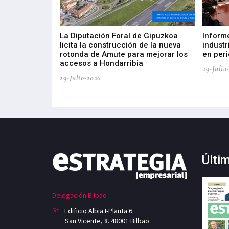
del Barómetro
La Diputación Foral de Gipuzkoa
Inform
a del tejido
licita la construcción de la nueva
industr
aia
rotonda de Amute para mejorar los
en peri
accesos a Hondarribia
29-Julio
29-Julio-2026
Últi
Delegación Bilbao
Edificio Albia I-Planta 6
San Vicente, 8. 48001 Bilbao