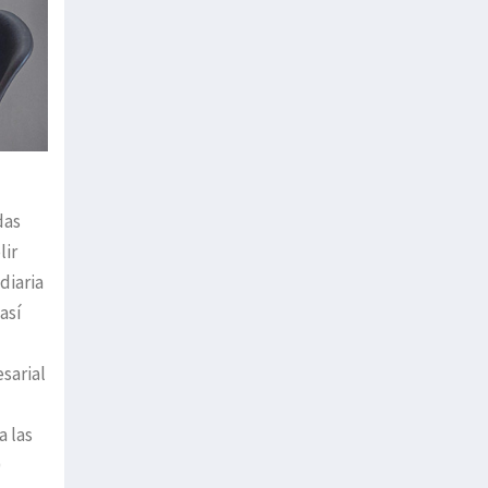
das
lir
diaria
así
sarial
a las