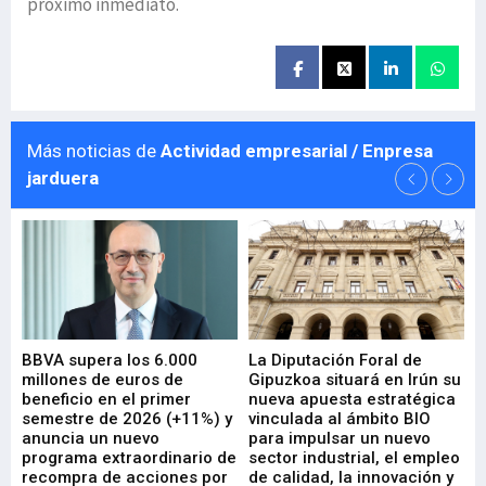
próximo inmediato.
Más noticias de
Actividad empresarial / Enpresa
jarduera
e
BBVA supera los 6.000
La Diputación Foral de
En
millones de euros de
Gipuzkoa situará en Irún su
em
beneficio en el primer
nueva apuesta estratégica
de
ad
semestre de 2026 (+11%) y
vinculada al ámbito BIO
En
anuncia un nuevo
para impulsar un nuevo
En
programa extraordinario de
sector industrial, el empleo
29-
recompra de acciones por
de calidad, la innovación y