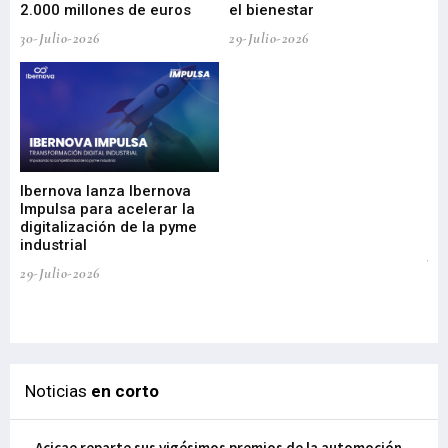
2.000 millones de euros
el bienestar
30-Julio-2026
29-Julio-2026
Mi
nu
di
Ibernova lanza Ibernova
ma
Impulsa para acelerar la
in
digitalización de la pyme
mi
industrial
de
te
29-Julio-2026
el
29-
Noticias
en corto
Acicae reparte sus vigésimos premios de la automoción