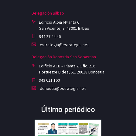
Delegación Bilbao
Edificio Albia I-Planta 6
San Vicente, 8. 48001 Bilbao
944 27 44 46
estrategia@estrategia.net
Delegación Donostia-San Sebastian
Edificio ACB – Planta 2 Ofic. 216
Portuetxe Bidea, 51. 20018 Donostia
943 011 160
donostia@estrategia.net
Último periódico