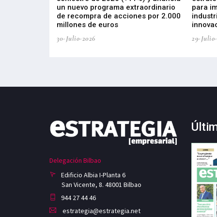
, busca impulsar
un nuevo programa extraordinario
para i
 tecnología
de recompra de acciones por 2.000
industr
ricas del futuro
millones de euros
innovac
30-Julio-2026
29-Julio
Últi
Delegación Bilbao
Edificio Albia I-Planta 6
San Vicente, 8. 48001 Bilbao
944 27 44 46
estrategia@estrategia.net