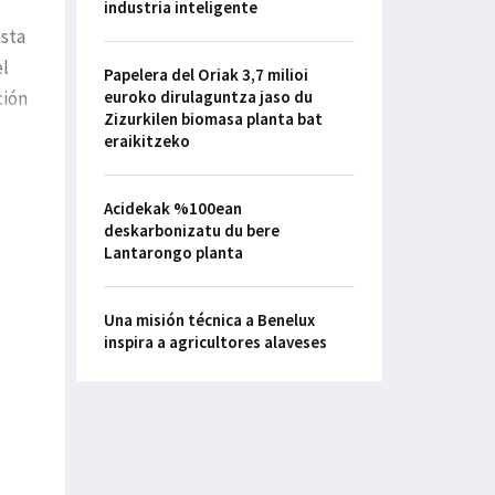
industria inteligente
asta
el
Papelera del Oriak 3,7 milioi
ción
euroko dirulaguntza jaso du
Zizurkilen biomasa planta bat
eraikitzeko
Acidekak %100ean
deskarbonizatu du bere
Lantarongo planta
Una misión técnica a Benelux
inspira a agricultores alaveses