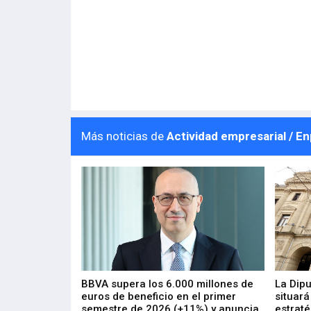
Más noticias de
Actividad empresarial / E
 los nuevos
BBVA supera los 6.000 millones de
La Dip
s de ZIV que, en
euros de beneficio en el primer
situará
de inversión
semestre de 2026 (+11%) y anuncia
estraté