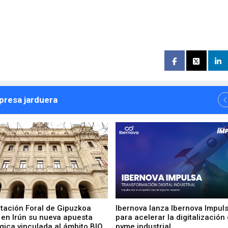
npresa jarduera
utación Foral de Gipuzkoa
Ibernova lanza Ibernova Impul
 en Irún su nueva apuesta
para acelerar la digitalización 
gica vinculada al ámbito BIO
pyme industrial