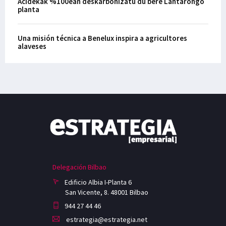
Acidekak %100ean deskarbonizatu du bere Lantarongo
planta
Una misión técnica a Benelux inspira a agricultores
alaveses
Delegación Bilbao
Edificio Albia I-Planta 6
San Vicente, 8. 48001 Bilbao
944 27 44 46
estrategia@estrategia.net