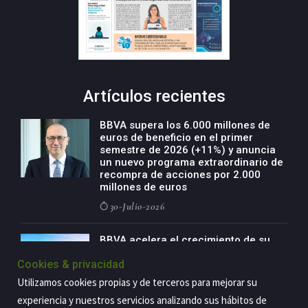
Artículos recientes
BBVA supera los 6.000 millones de
euros de beneficio en el primer
semestre de 2026 (+11%) y anuncia
un nuevo programa extraordinario de
recompra de acciones por 2.000
millones de euros
30-Julio-2026
BBVA acelera el crecimiento de su
negocio agro con un modelo global
Cookies & privacidad
de especialización presente en siete
países
Utilizamos cookies propias y de terceros para mejorar su
29-Julio-2026
experiencia y nuestros servicios analizando sus hábitos de