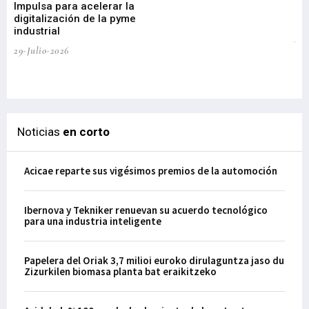
Impulsa para acelerar la
in
digitalización de la pyme
mi
industrial
de
te
29-Julio-2026
el
29-
Noticias
en corto
Acicae reparte sus vigésimos premios de la automoción
Ibernova y Tekniker renuevan su acuerdo tecnológico
para una industria inteligente
Papelera del Oriak 3,7 milioi euroko dirulaguntza jaso du
Zizurkilen biomasa planta bat eraikitzeko