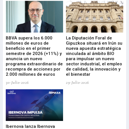
e
BBVA supera los 6.000
La Diputación Foral de
En
millones de euros de
Gipuzkoa situará en Irún su
em
beneficio en el primer
nueva apuesta estratégica
de
ad
semestre de 2026 (+11%) y
vinculada al ámbito BIO
En
anuncia un nuevo
para impulsar un nuevo
En
programa extraordinario de
sector industrial, el empleo
29-
recompra de acciones por
de calidad, la innovación y
2.000 millones de euros
el bienestar
30-Julio-2026
29-Julio-2026
Mi
nu
di
Ibernova lanza Ibernova
ma