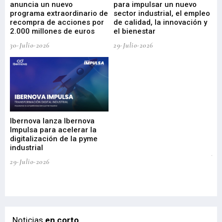
anuncia un nuevo
para impulsar un nuevo
En
programa extraordinario de
sector industrial, el empleo
29-
recompra de acciones por
de calidad, la innovación y
2.000 millones de euros
el bienestar
30-Julio-2026
29-Julio-2026
Mi
nu
di
Ibernova lanza Ibernova
ma
Impulsa para acelerar la
in
digitalización de la pyme
mi
industrial
de
te
29-Julio-2026
el
29-
Noticias
en corto