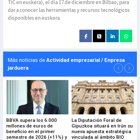
TIC en euskera), el día 17 de diciembre en Bilbao, para
dar a conocer las herramientas y recursos tecnológicos
disponibles en euskera.
Más noticias de
Actividad empresarial / Enpresa
jarduera
e
BBVA supera los 6.000
La Diputación Foral de
En
millones de euros de
Gipuzkoa situará en Irún su
em
beneficio en el primer
nueva apuesta estratégica
de
ad
semestre de 2026 (+11%) y
vinculada al ámbito BIO
En