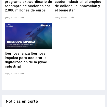
programa extraordinario de
sector industrial, el empleo
29-
recompra de acciones por
de calidad, la innovación y
2.000 millones de euros
el bienestar
30-Julio-2026
29-Julio-2026
Mi
nu
di
Ibernova lanza Ibernova
ma
Impulsa para acelerar la
in
digitalización de la pyme
mi
industrial
de
te
29-Julio-2026
el
29-
Noticias
en corto