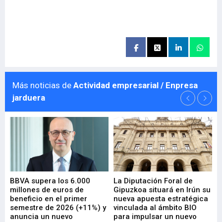
Más noticias de
Actividad empresarial / Enpresa
jarduera
e
BBVA supera los 6.000
La Diputación Foral de
En
millones de euros de
Gipuzkoa situará en Irún su
em
beneficio en el primer
nueva apuesta estratégica
de
ad
semestre de 2026 (+11%) y
vinculada al ámbito BIO
En
anuncia un nuevo
para impulsar un nuevo
En