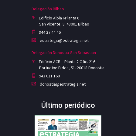
Delegación Bilbao
Edificio Albia I-Planta 6
San Vicente, 8. 48001 Bilbao
944 27 44 46
estrategia@estrategia.net
Delegación Donostia-San Sebastian
Edificio ACB – Planta 2 Ofic. 216
Portuetxe Bidea, 51. 20018 Donostia
943 011 160
donostia@estrategia.net
Último periódico