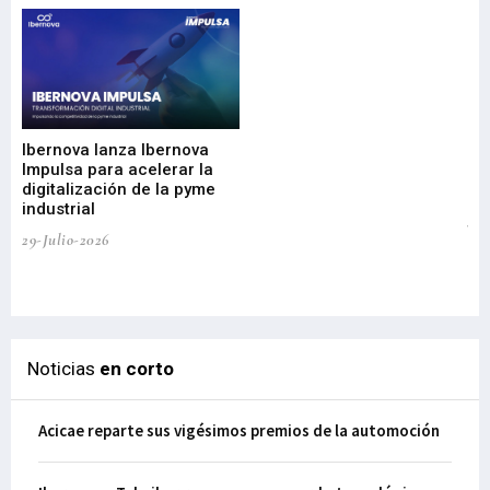
Mi
nu
di
Ibernova lanza Ibernova
ma
Impulsa para acelerar la
in
digitalización de la pyme
mi
industrial
de
te
29-Julio-2026
el
29-
Noticias
en corto
Acicae reparte sus vigésimos premios de la automoción