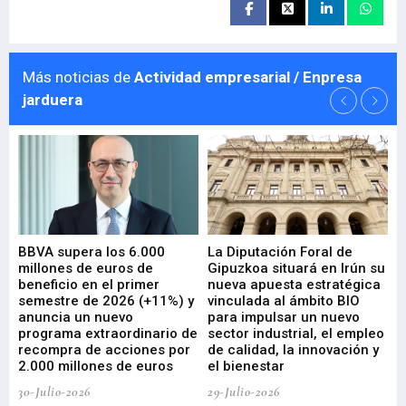
Más noticias de
Actividad empresarial / Enpresa
jarduera
e
BBVA supera los 6.000
La Diputación Foral de
En
millones de euros de
Gipuzkoa situará en Irún su
em
beneficio en el primer
nueva apuesta estratégica
de
ad
semestre de 2026 (+11%) y
vinculada al ámbito BIO
En
anuncia un nuevo
para impulsar un nuevo
En
programa extraordinario de
sector industrial, el empleo
29-
recompra de acciones por
de calidad, la innovación y
2.000 millones de euros
el bienestar
30-Julio-2026
29-Julio-2026