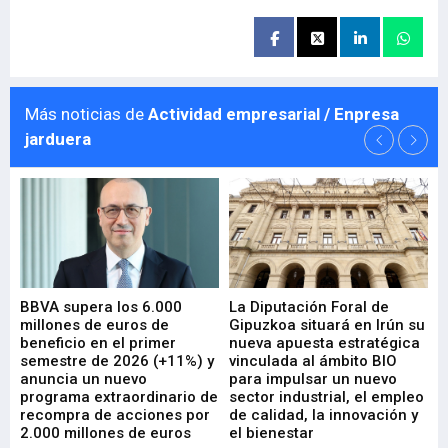
Más noticias de
Actividad empresarial / Enpresa
jarduera
e
BBVA supera los 6.000
La Diputación Foral de
En
millones de euros de
Gipuzkoa situará en Irún su
em
beneficio en el primer
nueva apuesta estratégica
de
ad
semestre de 2026 (+11%) y
vinculada al ámbito BIO
En
anuncia un nuevo
para impulsar un nuevo
En
programa extraordinario de
sector industrial, el empleo
29-
recompra de acciones por
de calidad, la innovación y
2.000 millones de euros
el bienestar