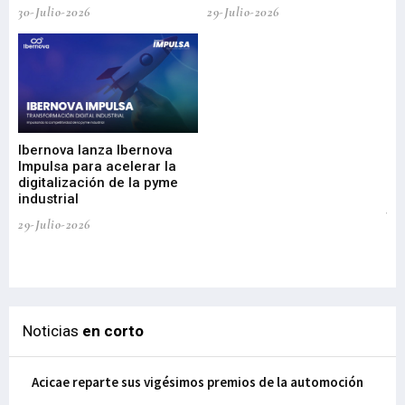
30-Julio-2026
29-Julio-2026
Mi
nu
di
Ibernova lanza Ibernova
ma
Impulsa para acelerar la
in
digitalización de la pyme
mi
industrial
de
te
29-Julio-2026
el
29-
Noticias
en corto
Acicae reparte sus vigésimos premios de la automoción