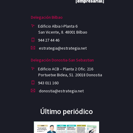
Delegación Bilbao
Edificio Albia I-Planta 6
San Vicente, 8. 48001 Bilbao
944 27 44 46
estrategia@estrategia.net
Delegación Donostia-San Sebastian
Edificio ACB – Planta 2 Ofic. 216
Portuetxe Bidea, 51. 20018 Donostia
943 011 160
donostia@estrategia.net
Último periódico