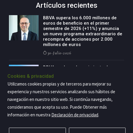
Artículos recientes
BBVA supera los 6.000 millones de
euros de beneficio en el primer
semestre de 2026 (+11%) y anuncia
un nuevo programa extraordinario de
recompra de acciones por 2.000
millones de euros
30-Julio-2026
BBVA acelera el crecimiento de su
negocio agro con un modelo global
Cookies & privacidad
de especialización presente en siete
países
Utilizamos cookies propias y de terceros para mejorar su
experiencia y nuestros servicios analizando sus hábitos de
29-Julio-2026
navegación en nuestro sitio web. Si continúa navegando,
consideramos que acepta su uso. Puede Obtener más
información en nuestra
Declaración de privacidad
.
Copyright@2026 Estrategia Empresarial
Privacidad
Aviso legal
Política de cookies
Contacto
RSS