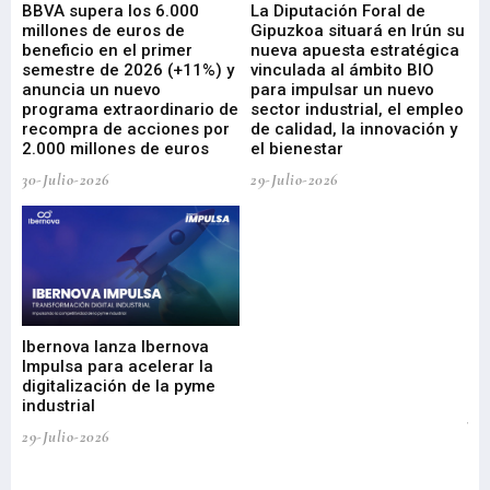
e
BBVA supera los 6.000
La Diputación Foral de
En
millones de euros de
Gipuzkoa situará en Irún su
em
beneficio en el primer
nueva apuesta estratégica
de
ad
semestre de 2026 (+11%) y
vinculada al ámbito BIO
En
anuncia un nuevo
para impulsar un nuevo
En
programa extraordinario de
sector industrial, el empleo
29-
recompra de acciones por
de calidad, la innovación y
2.000 millones de euros
el bienestar
30-Julio-2026
29-Julio-2026
Mi
nu
di
Ibernova lanza Ibernova
ma
Impulsa para acelerar la
in
digitalización de la pyme
mi
industrial
de
te
29-Julio-2026
el
29-