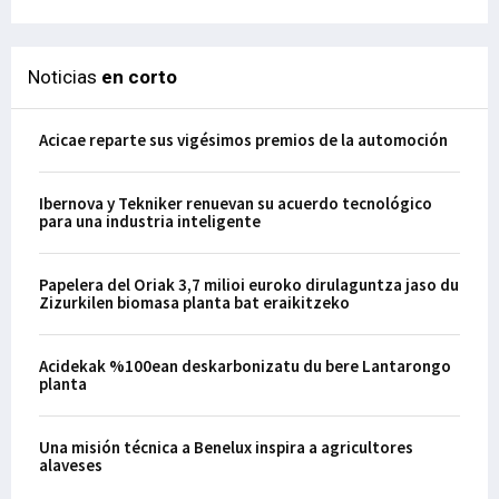
Noticias
en corto
Acicae reparte sus vigésimos premios de la automoción
Ibernova y Tekniker renuevan su acuerdo tecnológico
para una industria inteligente
Papelera del Oriak 3,7 milioi euroko dirulaguntza jaso du
Zizurkilen biomasa planta bat eraikitzeko
Acidekak %100ean deskarbonizatu du bere Lantarongo
planta
Una misión técnica a Benelux inspira a agricultores
alaveses