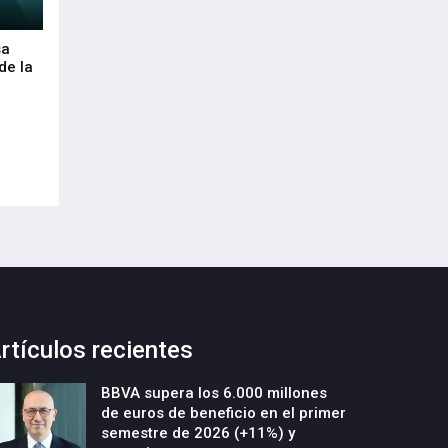
sa
Envalora garantiza a las empresas el
Euskaltel realiza
de la
cumplimiento del Reglamento
centenar de inte
Europeo de Envases y Residuos de
garantizar la con
Envases (PPWR)
29-Julio-2026
29-Julio-2026
rtículos recientes
BBVA supera los 6.000 millones
de euros de beneficio en el primer
semestre de 2026 (+11%) y