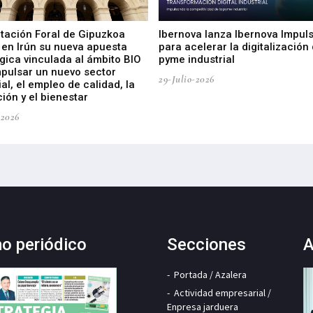
utación Foral de Gipuzkoa
Ibernova lanza Ibernova Impul
 en Irún su nueva apuesta
para acelerar la digitalización 
gica vinculada al ámbito BIO
pyme industrial
mpulsar un nuevo sector
29-Julio-2026
ial, el empleo de calidad, la
ión y el bienestar
-2026
mo periódico
Secciones
A
Portada / Azalera
Actividad empresarial /
Enpresa jarduera