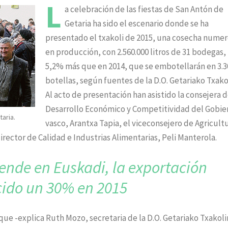
L
a celebración de las fiestas de San Antón de
Getaria ha sido el escenario donde se ha
presentado el txakoli de 2015, una cosecha nume
en producción, con 2.560.000 litros de 31 bodegas,
5,2% más que en 2014, que se embotellarán en 3.3
botellas, según fuentes de la D.O. Getariako Txako
Al acto de presentación han asistido la consejera 
Desarrollo Económico y Competitividad del Gobie
taria.
vasco, Arantxa Tapia, el viceconsejero de Agricult
director de Calidad e Industrias Alimentarias, Peli Manterola.
vende en Euskadi,
la exportación
cido
un 30% en 2015
que -explica Ruth Mozo, secretaria de la D.O. Getariako Txakoli