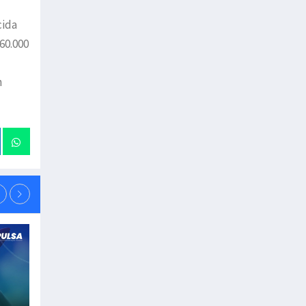
cida
60.000
n