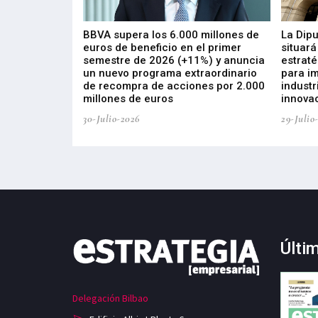
 los nuevos
BBVA supera los 6.000 millones de
La Dip
s de ZIV que, en
euros de beneficio en el primer
situará
de inversión
semestre de 2026 (+11%) y anuncia
estraté
, busca impulsar
un nuevo programa extraordinario
para i
 tecnología
de recompra de acciones por 2.000
industr
ricas del futuro
millones de euros
innovac
30-Julio-2026
29-Julio
Últi
Delegación Bilbao