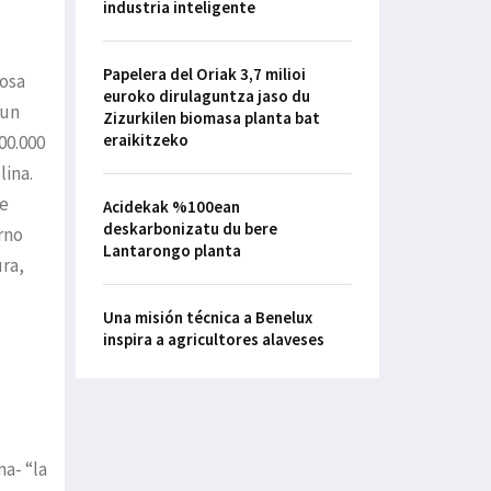
industria inteligente
Papelera del Oriak 3,7 milioi
rosa
euroko dirulaguntza jaso du
 un
Zizurkilen biomasa planta bat
eraikitzeko
00.000
lina.
de
Acidekak %100ean
deskarbonizatu du bere
rno
Lantarongo planta
ura,
Una misión técnica a Benelux
inspira a agricultores alaveses
na- “la