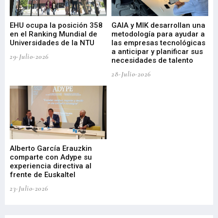
EHU ocupa la posición 358
GAIA y MIK desarrollan una
De
en el Ranking Mundial de
metodología para ayudar a
Fu
a
Universidades de la NTU
las empresas tecnológicas
nu
a anticipar y planificar sus
ac
29-Julio-2026
necesidades de talento
cr
de
28-Julio-2026
22-
Alberto García Erauzkin
comparte con Adype su
BI
experiencia directiva al
pr
frente de Euskaltel
en
23-Julio-2026
21-