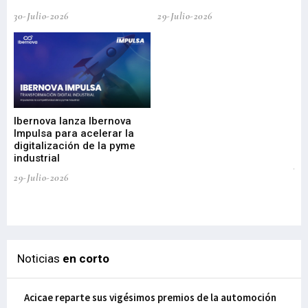
30-Julio-2026
29-Julio-2026
Mi
nu
di
Ibernova lanza Ibernova
ma
Impulsa para acelerar la
in
digitalización de la pyme
mi
industrial
de
te
29-Julio-2026
el
29-
Noticias
en corto
Acicae reparte sus vigésimos premios de la automoción