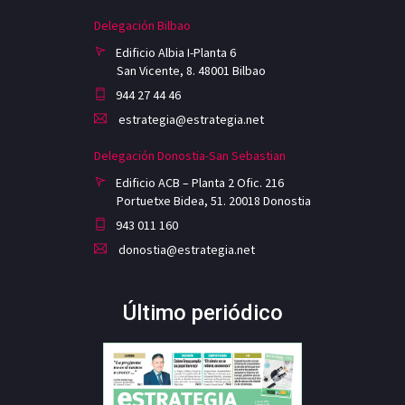
Delegación Bilbao
Edificio Albia I-Planta 6
San Vicente, 8. 48001 Bilbao
944 27 44 46
estrategia@estrategia.net
Delegación Donostia-San Sebastian
Edificio ACB – Planta 2 Ofic. 216
Portuetxe Bidea, 51. 20018 Donostia
943 011 160
donostia@estrategia.net
Último periódico