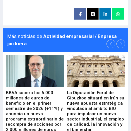
Más noticias de
Actividad empresarial / Enpresa
jarduera
e
BBVA supera los 6.000
La Diputación Foral de
En
millones de euros de
Gipuzkoa situará en Irún su
em
beneficio en el primer
nueva apuesta estratégica
de
ad
semestre de 2026 (+11%) y
vinculada al ámbito BIO
En
anuncia un nuevo
para impulsar un nuevo
En
programa extraordinario de
sector industrial, el empleo
29-
recompra de acciones por
de calidad, la innovación y
2.000 millones de euros
el bienestar