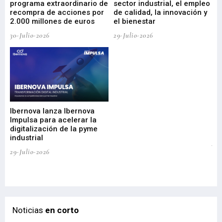
programa extraordinario de
sector industrial, el empleo
29-
recompra de acciones por
de calidad, la innovación y
2.000 millones de euros
el bienestar
30-Julio-2026
29-Julio-2026
Mi
nu
di
Ibernova lanza Ibernova
ma
Impulsa para acelerar la
in
digitalización de la pyme
mi
industrial
de
te
29-Julio-2026
el
29-
Noticias
en corto