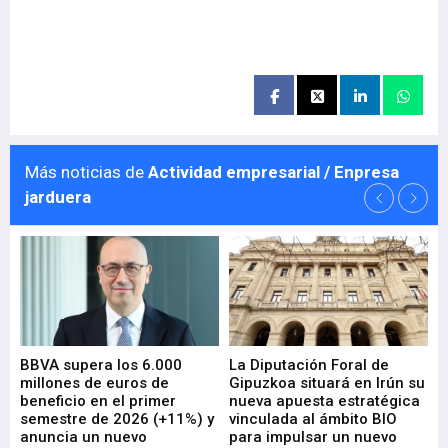
Más noticias de
Actividad empresarial / Enpresa
jarduera
e
BBVA supera los 6.000
La Diputación Foral de
En
millones de euros de
Gipuzkoa situará en Irún su
em
beneficio en el primer
nueva apuesta estratégica
de
ad
semestre de 2026 (+11%) y
vinculada al ámbito BIO
En
anuncia un nuevo
para impulsar un nuevo
En