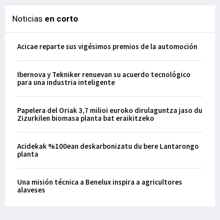
Noticias
en corto
Acicae reparte sus vigésimos premios de la automoción
Ibernova y Tekniker renuevan su acuerdo tecnológico
para una industria inteligente
Papelera del Oriak 3,7 milioi euroko dirulaguntza jaso du
Zizurkilen biomasa planta bat eraikitzeko
Acidekak %100ean deskarbonizatu du bere Lantarongo
planta
Una misión técnica a Benelux inspira a agricultores
alaveses