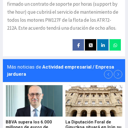
firmado un contrato de soporte por horas (support by
the hour) que cubrirá el servicio de mantenimiento de
todos los motores PW127F de la flota de los ATR72-
212A. Este acuerdo tendrá una duración de ocho años.
Más noticias de
Actividad empresarial / Enpresa
jarduera
e
BBVA supera los 6.000
La Diputación Foral de
En
millones de euros de
Gipuzkoa situará en Irún su
em