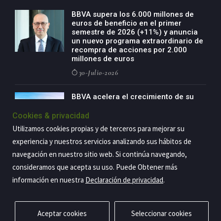
BBVA supera los 6.000 millones de
euros de beneficio en el primer
semestre de 2026 (+11%) y anuncia
un nuevo programa extraordinario de
recompra de acciones por 2.000
millones de euros
30-Julio-2026
BBVA acelera el crecimiento de su
negocio agro con un modelo global
de especialización presente en siete
Cookies & privacidad
países
Utilizamos cookies propias y de terceros para mejorar su
29-Julio-2026
experiencia y nuestros servicios analizando sus hábitos de
navegación en nuestro sitio web. Si continúa navegando,
consideramos que acepta su uso. Puede Obtener más
información en nuestra
Declaración de privacidad
.
Copyright@2026 Estrategia Empresarial
Privacidad
Aviso legal
Política de cookies
Contacto
RSS
Aceptar cookies
Seleccionar cookies