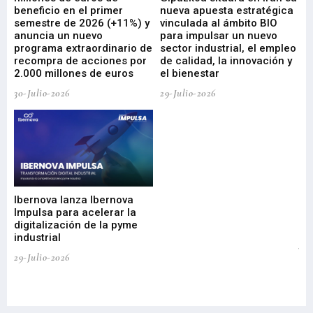
beneficio en el primer
nueva apuesta estratégica
de
ad
semestre de 2026 (+11%) y
vinculada al ámbito BIO
En
anuncia un nuevo
para impulsar un nuevo
En
programa extraordinario de
sector industrial, el empleo
29-
recompra de acciones por
de calidad, la innovación y
2.000 millones de euros
el bienestar
30-Julio-2026
29-Julio-2026
Mi
nu
di
Ibernova lanza Ibernova
ma
Impulsa para acelerar la
in
digitalización de la pyme
mi
industrial
de
te
29-Julio-2026
el
29-