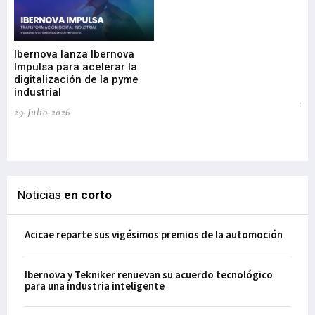
Mi
nu
di
Ibernova lanza Ibernova
ma
Impulsa para acelerar la
in
digitalización de la pyme
mi
industrial
de
te
29-Julio-2026
el
29-
Noticias
en corto
Acicae reparte sus vigésimos premios de la automoción
Ibernova y Tekniker renuevan su acuerdo tecnológico
para una industria inteligente