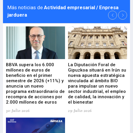
Más noticias de
Actividad empresarial / Enpresa
jarduera
e
BBVA supera los 6.000
La Diputación Foral de
En
millones de euros de
Gipuzkoa situará en Irún su
em
beneficio en el primer
nueva apuesta estratégica
de
ad
semestre de 2026 (+11%) y
vinculada al ámbito BIO
En
anuncia un nuevo
para impulsar un nuevo
En
programa extraordinario de
sector industrial, el empleo
29-
recompra de acciones por
de calidad, la innovación y
2.000 millones de euros
el bienestar
30-Julio-2026
29-Julio-2026