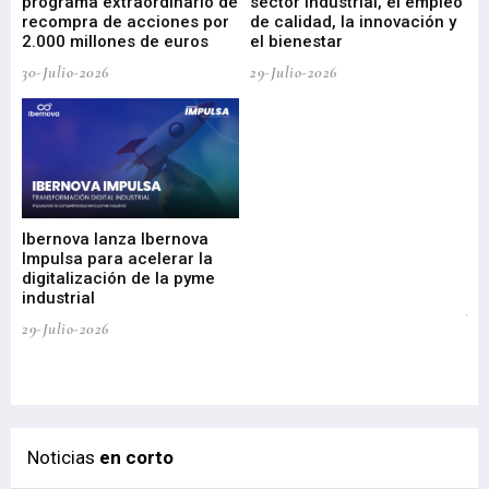
programa extraordinario de
sector industrial, el empleo
29-
recompra de acciones por
de calidad, la innovación y
2.000 millones de euros
el bienestar
30-Julio-2026
29-Julio-2026
Mi
nu
di
Ibernova lanza Ibernova
ma
Impulsa para acelerar la
in
digitalización de la pyme
mi
industrial
de
te
29-Julio-2026
el
29-
Noticias
en corto