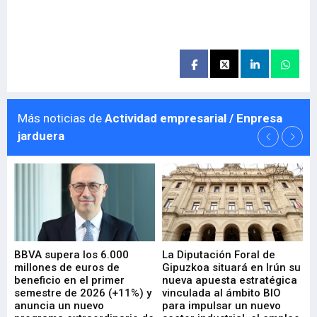
Más noticias de
Actividad empresarial / Enpresa
jarduera
e
BBVA supera los 6.000
La Diputación Foral de
En
millones de euros de
Gipuzkoa situará en Irún su
em
beneficio en el primer
nueva apuesta estratégica
de
ad
semestre de 2026 (+11%) y
vinculada al ámbito BIO
En
anuncia un nuevo
para impulsar un nuevo
En