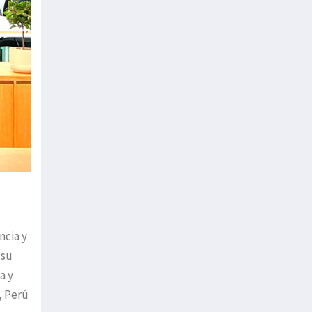
ncia y
 su
a y
, Perú