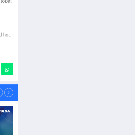
global
d hoc