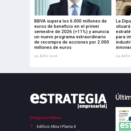
 los nuevos
BBVA supera los 6.000 millones de
La Dip
s de ZIV que, en
euros de beneficio en el primer
situará
de inversión
semestre de 2026 (+11%) y anuncia
estraté
, busca impulsar
un nuevo programa extraordinario
para i
 tecnología
de recompra de acciones por 2.000
industr
ricas del futuro
millones de euros
innovac
30-Julio-2026
29-Julio
Últi
Delegación Bilbao
Edificio Albia I-Planta 6