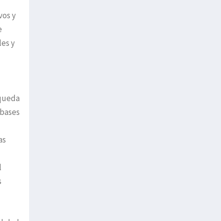
vos y
e
les y
squeda
 bases
as
l
s