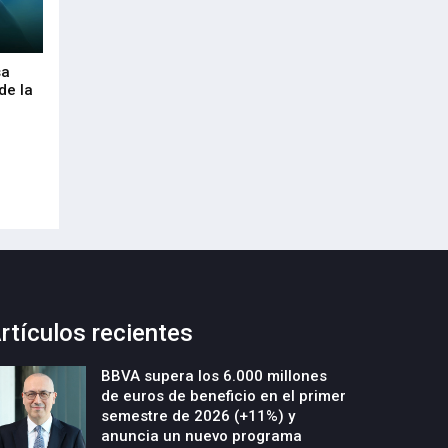
sa
Envalora garantiza a las empresas el
Euskaltel realiza
de la
cumplimiento del Reglamento
centenar de inte
Europeo de Envases y Residuos de
garantizar la con
Envases (PPWR)
29-Julio-2026
29-Julio-2026
rtículos recientes
BBVA supera los 6.000 millones
de euros de beneficio en el primer
semestre de 2026 (+11%) y
anuncia un nuevo programa