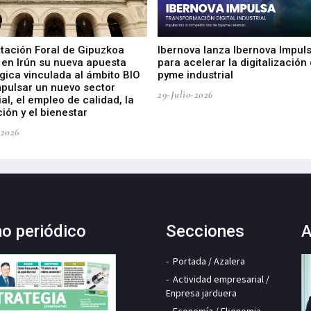
utación Foral de Gipuzkoa
Ibernova lanza Ibernova Impul
 en Irún su nueva apuesta
para acelerar la digitalización 
gica vinculada al ámbito BIO
pyme industrial
mpulsar un nuevo sector
29-Julio-2026
ial, el empleo de calidad, la
ión y el bienestar
-2026
mo periódico
Secciones
A
Portada / Azalera
Actividad empresarial /
Enpresa jarduera