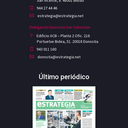
San Vicente, 8. 48001 Bilbao
944 27 44 46
estrategia@estrategia.net
Delegación Donostia-San Sebastian
Edificio ACB – Planta 2 Ofic. 216
Portuetxe Bidea, 51. 20018 Donostia
943 011 160
donostia@estrategia.net
Último periódico