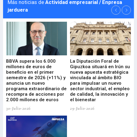
Más noticias de
Actividad empresarial / Enpresa
jarduera
e
BBVA supera los 6.000
La Diputación Foral de
En
millones de euros de
Gipuzkoa situará en Irún su
em
beneficio en el primer
nueva apuesta estratégica
de
ad
semestre de 2026 (+11%) y
vinculada al ámbito BIO
En
anuncia un nuevo
para impulsar un nuevo
En
programa extraordinario de
sector industrial, el empleo
29-
recompra de acciones por
de calidad, la innovación y
2.000 millones de euros
el bienestar
30-Julio-2026
29-Julio-2026