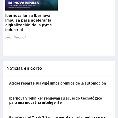
Mi
nu
di
Ibernova lanza Ibernova
ma
Impulsa para acelerar la
in
digitalización de la pyme
mi
industrial
de
te
29-Julio-2026
el
29-
Noticias
en corto
Acicae reparte sus vigésimos premios de la automoción
Ibernova y Tekniker renuevan su acuerdo tecnológico
para una industria inteligente
Papelera del Oriak 3,7 milioi euroko dirulaguntza jaso du