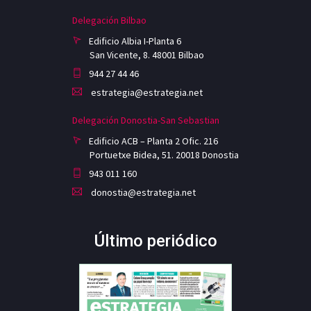
Delegación Bilbao
Edificio Albia I-Planta 6
San Vicente, 8. 48001 Bilbao
944 27 44 46
estrategia@estrategia.net
Delegación Donostia-San Sebastian
Edificio ACB – Planta 2 Ofic. 216
Portuetxe Bidea, 51. 20018 Donostia
943 011 160
donostia@estrategia.net
Último periódico