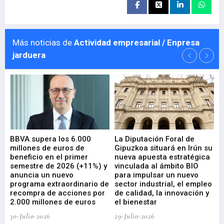
Más noticias de
Actividad empresarial / Enpresa
jarduera
e
BBVA supera los 6.000
La Diputación Foral de
En
millones de euros de
Gipuzkoa situará en Irún su
em
beneficio en el primer
nueva apuesta estratégica
de
ad
semestre de 2026 (+11%) y
vinculada al ámbito BIO
En
anuncia un nuevo
para impulsar un nuevo
En
programa extraordinario de
sector industrial, el empleo
29-
recompra de acciones por
de calidad, la innovación y
2.000 millones de euros
el bienestar
30-Julio-2026
29-Julio-2026