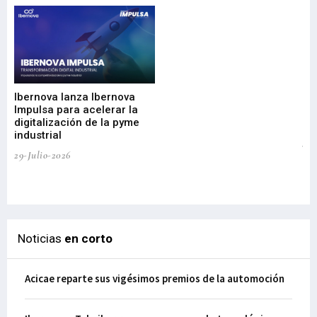
Mi
nu
di
Ibernova lanza Ibernova
ma
Impulsa para acelerar la
in
digitalización de la pyme
mi
industrial
de
te
29-Julio-2026
el
29-
Noticias
en corto
Acicae reparte sus vigésimos premios de la automoción