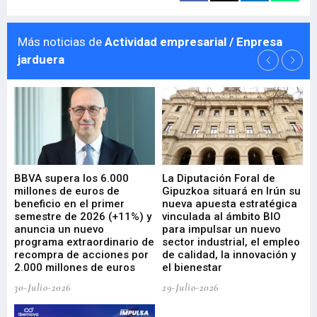
Más noticias de
Actividad empresarial / Enpresa
jarduera
e
BBVA supera los 6.000
La Diputación Foral de
En
millones de euros de
Gipuzkoa situará en Irún su
em
beneficio en el primer
nueva apuesta estratégica
de
ad
semestre de 2026 (+11%) y
vinculada al ámbito BIO
En
anuncia un nuevo
para impulsar un nuevo
En
programa extraordinario de
sector industrial, el empleo
29-
recompra de acciones por
de calidad, la innovación y
2.000 millones de euros
el bienestar
30-Julio-2026
29-Julio-2026