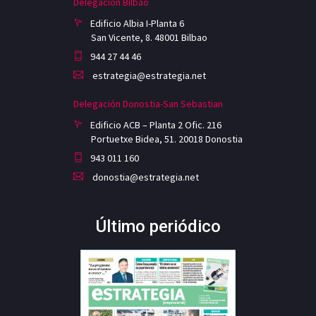
Delegación Bilbao
Edificio Albia I-Planta 6
San Vicente, 8. 48001 Bilbao
944 27 44 46
estrategia@estrategia.net
Delegación Donostia-San Sebastian
Edificio ACB – Planta 2 Ofic. 216
Portuetxe Bidea, 51. 20018 Donostia
943 011 160
donostia@estrategia.net
Último periódico