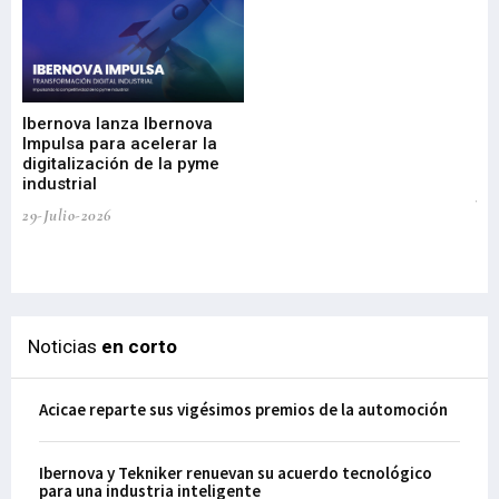
Mi
nu
di
Ibernova lanza Ibernova
ma
Impulsa para acelerar la
in
digitalización de la pyme
mi
industrial
de
te
29-Julio-2026
el
29-
Noticias
en corto
Acicae reparte sus vigésimos premios de la automoción
Ibernova y Tekniker renuevan su acuerdo tecnológico
para una industria inteligente