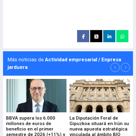
Más noticias de
Actividad empresarial / Enpresa
jarduera
e
BBVA supera los 6.000
La Diputación Foral de
En
millones de euros de
Gipuzkoa situará en Irún su
em
beneficio en el primer
nueva apuesta estratégica
de
ad
semestre de 2026 (+11%) y
vinculada al ámbito BIO
En