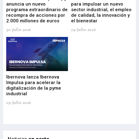
anuncia un nuevo
para impulsar un nuevo
En
programa extraordinario de
sector industrial, el empleo
29-
recompra de acciones por
de calidad, la innovación y
2.000 millones de euros
el bienestar
30-Julio-2026
29-Julio-2026
Mi
nu
di
Ibernova lanza Ibernova
ma
Impulsa para acelerar la
in
digitalización de la pyme
mi
industrial
de
te
29-Julio-2026
el
29-
Noticias
en corto