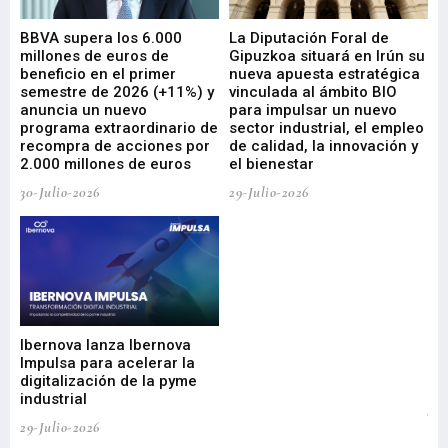
e
BBVA supera los 6.000
La Diputación Foral de
En
millones de euros de
Gipuzkoa situará en Irún su
em
beneficio en el primer
nueva apuesta estratégica
de
ad
semestre de 2026 (+11%) y
vinculada al ámbito BIO
En
anuncia un nuevo
para impulsar un nuevo
En
programa extraordinario de
sector industrial, el empleo
29-
recompra de acciones por
de calidad, la innovación y
2.000 millones de euros
el bienestar
30-Julio-2026
29-Julio-2026
Mi
nu
di
Ibernova lanza Ibernova
ma
Impulsa para acelerar la
in
digitalización de la pyme
mi
industrial
de
te
29-Julio-2026
el