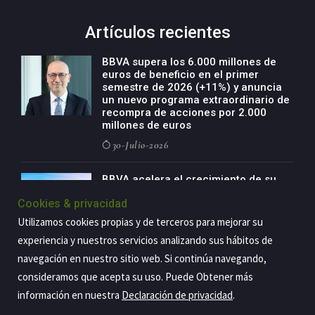
Artículos recientes
BBVA supera los 6.000 millones de
euros de beneficio en el primer
semestre de 2026 (+11%) y anuncia
un nuevo programa extraordinario de
recompra de acciones por 2.000
millones de euros
30-Julio-2026
BBVA acelera el crecimiento de su
negocio agro con un modelo global
Cookies & privacidad
de especialización presente en siete
países
Utilizamos cookies propias y de terceros para mejorar su
29-Julio-2026
experiencia y nuestros servicios analizando sus hábitos de
navegación en nuestro sitio web. Si continúa navegando,
consideramos que acepta su uso. Puede Obtener más
información en nuestra
Declaración de privacidad
.
Copyright@2026 Estrategia Empresarial