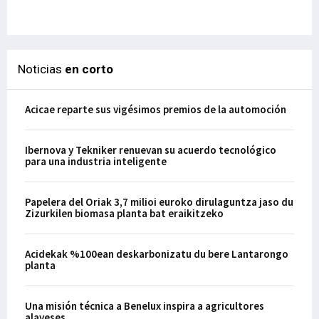
29-
Noticias
en corto
Acicae reparte sus vigésimos premios de la automoción
Ibernova y Tekniker renuevan su acuerdo tecnológico
para una industria inteligente
Papelera del Oriak 3,7 milioi euroko dirulaguntza jaso du
Zizurkilen biomasa planta bat eraikitzeko
Acidekak %100ean deskarbonizatu du bere Lantarongo
planta
Una misión técnica a Benelux inspira a agricultores
alaveses