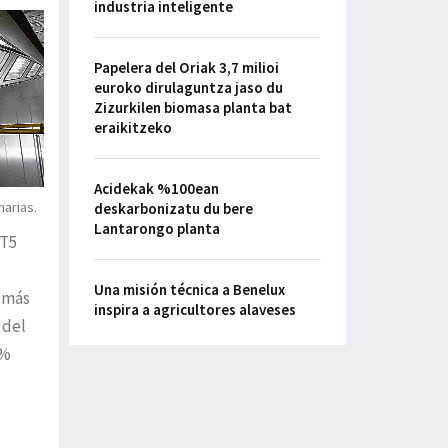
industria inteligente
Papelera del Oriak 3,7 milioi
euroko dirulaguntza jaso du
Zizurkilen biomasa planta bat
eraikitzeko
Acidekak %100ean
narias.
deskarbonizatu du bere
Lantarongo planta
 T5
Una misión técnica a Benelux
% más
inspira a agricultores alaveses
 del
0%