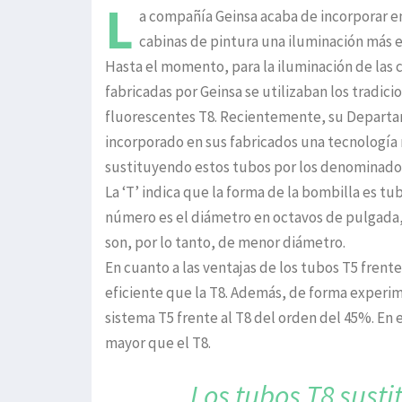
L
a compañía Geinsa acaba de incorporar en
cabinas de pintura una iluminación más e
Hasta el momento, para la iluminación de las 
fabricadas por Geinsa se utilizaban los tradici
fluorescentes T8. Recientemente, su Departa
incorporado en sus fabricados una tecnología 
sustituyendo estos tubos por los denominado
La ‘T’ indica que la forma de la bombilla es tub
número es el diámetro en octavos de pulgada, e
son, por lo tanto, de menor diámetro.
En cuanto a las ventajas de los tubos T5 frente
eficiente que la T8. Además, de forma exper
sistema T5 frente al T8 del orden del 45%. En
mayor que el T8.
Los tubos T8 susti