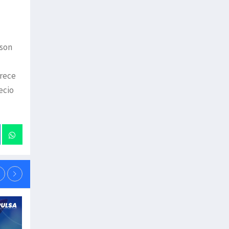
 son
arece
ecio