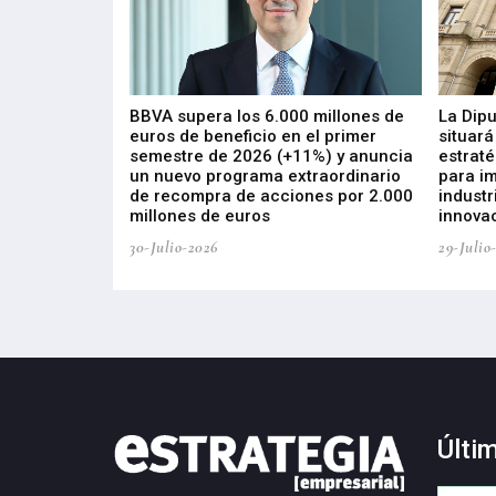
 los nuevos
BBVA supera los 6.000 millones de
La Dip
s de ZIV que, en
euros de beneficio en el primer
situará
de inversión
semestre de 2026 (+11%) y anuncia
estraté
, busca impulsar
un nuevo programa extraordinario
para i
 tecnología
de recompra de acciones por 2.000
industr
ricas del futuro
millones de euros
innovac
30-Julio-2026
29-Julio
Últi