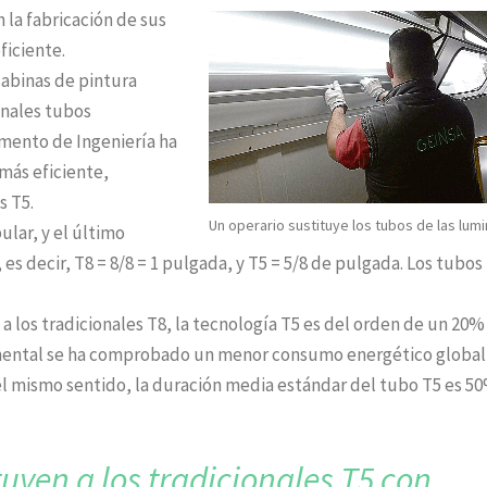
 la fabricación de sus
ficiente.
cabinas de pintura
onales tubos
mento de Ingeniería ha
más eficiente,
s T5.
Un operario sustituye los tubos de las lumi
ular, y el último
s decir, T8 = 8/8 = 1 pulgada, y T5 = 5/8 de pulgada. Los tubos
 a los tradicionales T8, la tecnología T5 es del orden de un 20
imental se ha comprobado un menor consumo energético global
 el mismo sentido, la duración media estándar del tubo T5 es 5
tuyen a los
tradicionales T5 con