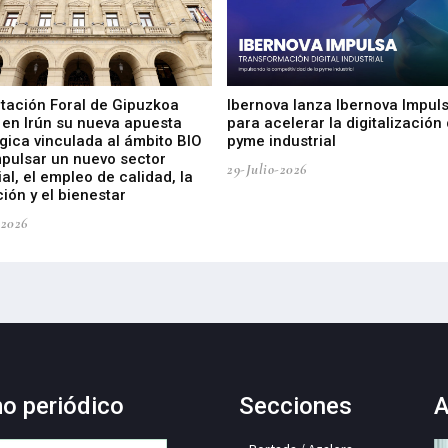
utación Foral de Gipuzkoa
Ibernova lanza Ibernova Impul
 en Irún su nueva apuesta
para acelerar la digitalización 
gica vinculada al ámbito BIO
pyme industrial
mpulsar un nuevo sector
29-Julio-2026
ial, el empleo de calidad, la
ión y el bienestar
-2026
mo periódico
Secciones
A