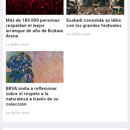
 de
Más de 183.000 personas
Euskadi consolida su idilio
Te
respaldan el mejor
con los grandes festivales
co
arranque de año de Bizkaia
de
20-Julio-2026
Arena
20-
23-Julio-2026
Gu
BBVA invita a reflexionar
mu
sobre el respeto a la
an
naturaleza a través de su
03-
colección
20-Julio-2026