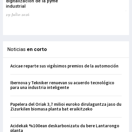
digitalización de la pyme
mi
industrial
de
te
29-Julio-2026
el
29-
Noticias
en corto
Acicae reparte sus vigésimos premios de la automoción
Ibernova y Tekniker renuevan su acuerdo tecnológico
para una industria inteligente
Papelera del Oriak 3,7 milioi euroko dirulaguntza jaso du
Zizurkilen biomasa planta bat eraikitzeko
Acidekak %100ean deskarbonizatu du bere Lantarongo
planta