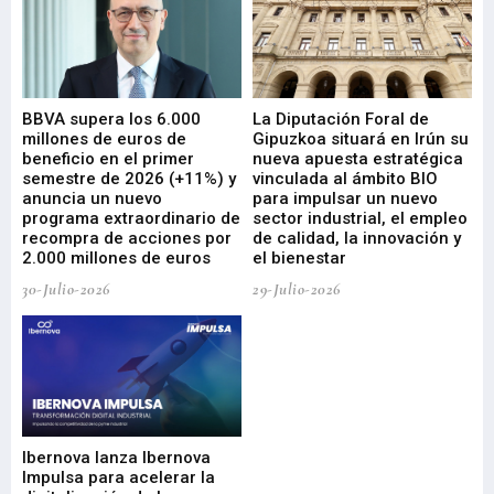
e
BBVA supera los 6.000
La Diputación Foral de
En
millones de euros de
Gipuzkoa situará en Irún su
em
beneficio en el primer
nueva apuesta estratégica
de
ad
semestre de 2026 (+11%) y
vinculada al ámbito BIO
En
anuncia un nuevo
para impulsar un nuevo
En
programa extraordinario de
sector industrial, el empleo
29-
recompra de acciones por
de calidad, la innovación y
2.000 millones de euros
el bienestar
30-Julio-2026
29-Julio-2026
Mi
nu
di
Ibernova lanza Ibernova
ma
Impulsa para acelerar la
in