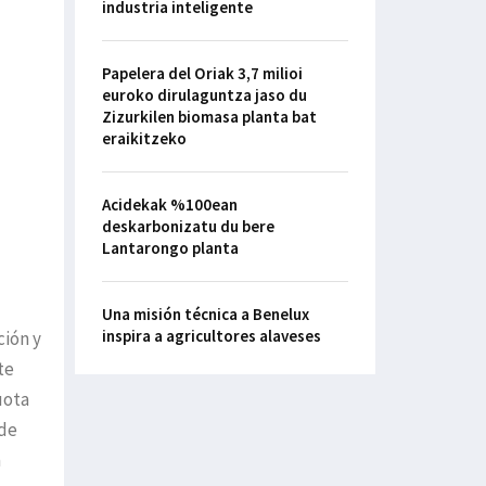
industria inteligente
Papelera del Oriak 3,7 milioi
euroko dirulaguntza jaso du
Zizurkilen biomasa planta bat
eraikitzeko
Acidekak %100ean
deskarbonizatu du bere
Lantarongo planta
Una misión técnica a Benelux
inspira a agricultores alaveses
ción y
te
uota
 de
a