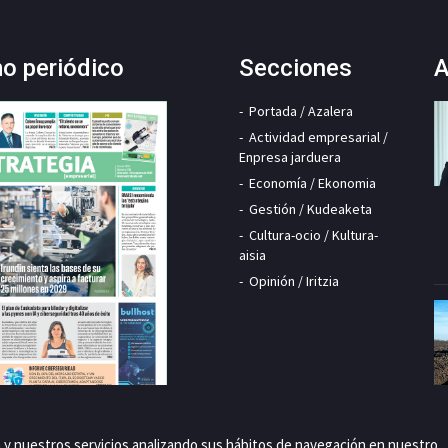
mo periódico
Secciones
A
Portada / Azalera
Actividad empresarial /
Enpresa jarduera
Economía / Ekonomia
Gestión / Kudeaketa
Cultura-ocio / Kultura-
aisia
Opinión / Iritzia
a y nuestros servicios analizando sus hábitos de navegación en nuestro