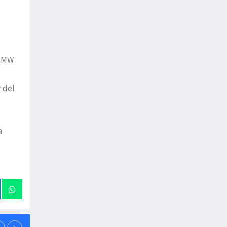
6 MW
 del
a