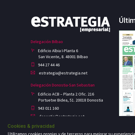
Últi
Delegación Bilbao
Edificio Albia I-Planta 6
San Vicente, 8. 48001 Bilbao
944 27 44 46
estrategia@estrategia.net
Delegación Donostia-San Sebastian
Edificio ACB – Planta 2 Ofic. 216
Portuetxe Bidea, 51. 20018 Donostia
943 011 160
donostia@estrategia.net
Cookies & privacidad
Utilizamos cookies propias y de terceros para mejorar su experienci