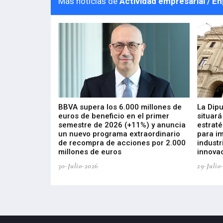
Más noticias de
Actividad empresarial / E
 los nuevos
BBVA supera los 6.000 millones de
La Dip
s de ZIV que, en
euros de beneficio en el primer
situará
de inversión
semestre de 2026 (+11%) y anuncia
estraté
, busca impulsar
un nuevo programa extraordinario
para i
 tecnología
de recompra de acciones por 2.000
industr
ricas del futuro
millones de euros
innovac
30-Julio-2026
29-Julio