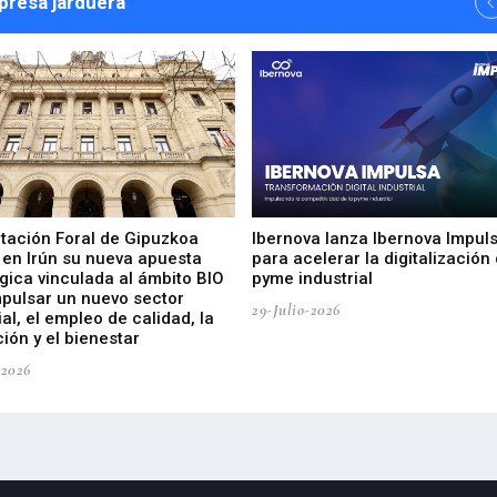
npresa jarduera
utación Foral de Gipuzkoa
Ibernova lanza Ibernova Impul
 en Irún su nueva apuesta
para acelerar la digitalización 
gica vinculada al ámbito BIO
pyme industrial
mpulsar un nuevo sector
29-Julio-2026
ial, el empleo de calidad, la
ión y el bienestar
-2026