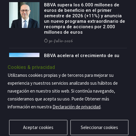
BBVA supera los 6.000 millones de
euros de beneficio en el primer
semestre de 2026 (+11%) y anuncia
un nuevo programa extraordinario de
recompra de acciones por 2.000
millones de euros
30-Julio-2026
BBVA acelera el crecimiento de su
negocio agro con un modelo global
de especialización presente en siete
Cookies & privacidad
países
Utilizamos cookies propias y de terceros para mejorar su
29-Julio-2026
experiencia y nuestros servicios analizando sus hábitos de
navegación en nuestro sitio web. Si continúa navegando,
consideramos que acepta su uso. Puede Obtener más
información en nuestra
Declaración de privacidad
.
Copyright@2026 Estrategia Empresarial
Privacidad
Aviso legal
Política de cookies
Contacto
RSS
Aceptar cookies
Seleccionar cookies