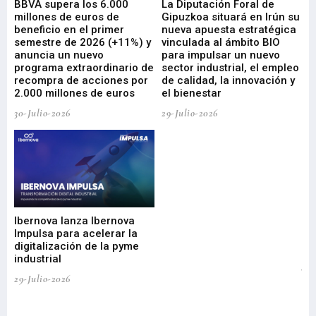
e
BBVA supera los 6.000
La Diputación Foral de
En
millones de euros de
Gipuzkoa situará en Irún su
em
beneficio en el primer
nueva apuesta estratégica
de
ad
semestre de 2026 (+11%) y
vinculada al ámbito BIO
En
anuncia un nuevo
para impulsar un nuevo
En
programa extraordinario de
sector industrial, el empleo
29-
recompra de acciones por
de calidad, la innovación y
2.000 millones de euros
el bienestar
30-Julio-2026
29-Julio-2026
Mi
nu
di
Ibernova lanza Ibernova
ma
Impulsa para acelerar la
in
digitalización de la pyme
mi
industrial
de
te
29-Julio-2026
el
29-