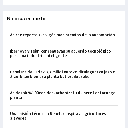
Noticias
en corto
Acicae reparte sus vigésimos premios de la automoción
Ibernova y Tekniker renuevan su acuerdo tecnológico
para una industria inteligente
Papelera del Oriak 3,7 milioi euroko dirulaguntza jaso du
Zizurkilen biomasa planta bat eraikitzeko
Acidekak %100ean deskarbonizatu du bere Lantarongo
planta
Una misión técnica a Benelux inspira a agricultores
alaveses