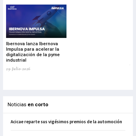
Mi
nu
di
Ibernova lanza Ibernova
ma
Impulsa para acelerar la
in
digitalización de la pyme
mi
industrial
de
te
29-Julio-2026
el
29-
Noticias
en corto
Acicae reparte sus vigésimos premios de la automoción