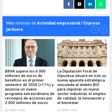
Más noticias de
Actividad empresarial / Enpresa
jarduera
e
BBVA supera los 6.000
La Diputación Foral de
En
millones de euros de
Gipuzkoa situará en Irún su
em
beneficio en el primer
nueva apuesta estratégica
de
ad
semestre de 2026 (+11%) y
vinculada al ámbito BIO
En
anuncia un nuevo
para impulsar un nuevo
En
programa extraordinario de
sector industrial, el empleo
29-
recompra de acciones por
de calidad, la innovación y
2.000 millones de euros
el bienestar
30-Julio-2026
29-Julio-2026