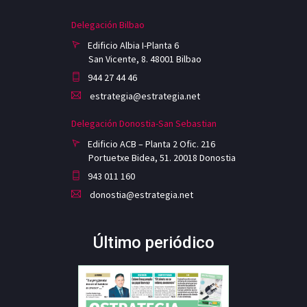
Delegación Bilbao
Edificio Albia I-Planta 6
San Vicente, 8. 48001 Bilbao
944 27 44 46
estrategia@estrategia.net
Delegación Donostia-San Sebastian
Edificio ACB – Planta 2 Ofic. 216
Portuetxe Bidea, 51. 20018 Donostia
943 011 160
donostia@estrategia.net
Último periódico