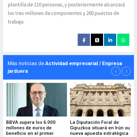
plantilla de 110 personas, y posteriormente alcanzará
los tres millones de componentes y 200 puestos de
trabajo.
Más noticias de
Actividad empresarial / Enpresa
jarduera
e
BBVA supera los 6.000
La Diputación Foral de
En
millones de euros de
Gipuzkoa situará en Irún su
em
beneficio en el primer
nueva apuesta estratégica
de