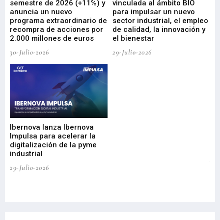
ad
semestre de 2026 (+11%) y
vinculada al ámbito BIO
En
anuncia un nuevo
para impulsar un nuevo
En
programa extraordinario de
sector industrial, el empleo
29-
recompra de acciones por
de calidad, la innovación y
2.000 millones de euros
el bienestar
30-Julio-2026
29-Julio-2026
Mi
nu
di
Ibernova lanza Ibernova
ma
Impulsa para acelerar la
in
digitalización de la pyme
mi
industrial
de
te
29-Julio-2026
el
29-