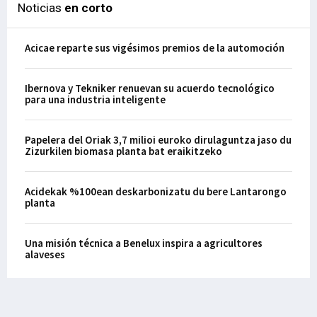
Noticias
en corto
Acicae reparte sus vigésimos premios de la automoción
Ibernova y Tekniker renuevan su acuerdo tecnológico
para una industria inteligente
Papelera del Oriak 3,7 milioi euroko dirulaguntza jaso du
Zizurkilen biomasa planta bat eraikitzeko
Acidekak %100ean deskarbonizatu du bere Lantarongo
planta
Una misión técnica a Benelux inspira a agricultores
alaveses