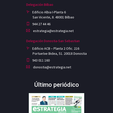
Delegación Bilbao
Edificio Albia I-Planta 6
San Vicente, 8. 48001 Bilbao
944 27 44 46
estrategia@estrategia.net
Delegación Donostia-San Sebastian
Edificio ACB – Planta 2 Ofic. 216
Portuetxe Bidea, 51. 20018 Donostia
943 011 160
donostia@estrategia.net
Último periódico