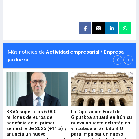
Más noticias de
Actividad empresarial / Enpresa
jarduera
e
BBVA supera los 6.000
La Diputación Foral de
En
millones de euros de
Gipuzkoa situará en Irún su
em
beneficio en el primer
nueva apuesta estratégica
de
ad
semestre de 2026 (+11%) y
vinculada al ámbito BIO
En
anuncia un nuevo
para impulsar un nuevo
En