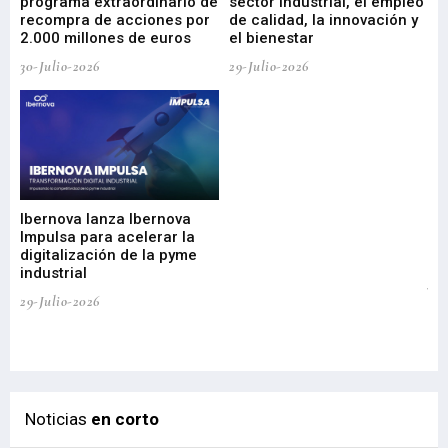
programa extraordinario de
sector industrial, el empleo
29-
recompra de acciones por
de calidad, la innovación y
2.000 millones de euros
el bienestar
30-Julio-2026
29-Julio-2026
Mi
nu
di
Ibernova lanza Ibernova
ma
Impulsa para acelerar la
in
digitalización de la pyme
mi
industrial
de
te
29-Julio-2026
el
29-
Noticias
en corto