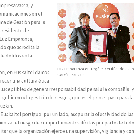
empresa vasca, y
omunicaciones en el
ema de Gestión para la
 presidente de
e Luz Emparanza,
cado que acredita la
e delitos en la
Luz Emparanza entregó el certificado a Al
ión, en Euskaltel damos
García Erauzkin.
ecer una cultura ética
susceptibles de generar responsabilidad penal a la compañía, y
gobierno y la gestión de riesgos, que es el primer paso para la
auzkin.
Euskaltel persigue, por un lado, asegurar la efectividad de las
imizar el riesgo de comportamientos ilícitos por parte de todo
itar que la organización ejerce una supervisión, vigilancia y con