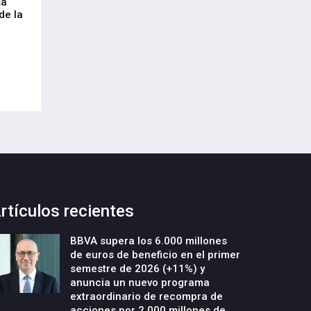
sa
Envalora garantiza a las empresas el
Euskaltel realiza
de la
cumplimiento del Reglamento
centenar de inte
Europeo de Envases y Residuos de
garantizar la con
Envases (PPWR)
29-Julio-2026
29-Julio-2026
rtículos recientes
BBVA supera los 6.000 millones
de euros de beneficio en el primer
semestre de 2026 (+11%) y
anuncia un nuevo programa
extraordinario de recompra de
acciones por 2.000 millones de