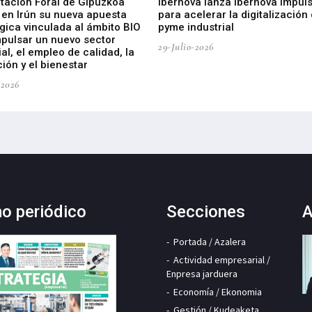
utación Foral de Gipuzkoa
Ibernova lanza Ibernova Impul
 en Irún su nueva apuesta
para acelerar la digitalización 
gica vinculada al ámbito BIO
pyme industrial
mpulsar un nuevo sector
29-Julio-2026
ial, el empleo de calidad, la
ión y el bienestar
-2026
mo periódico
Secciones
A
Portada / Azalera
Actividad empresarial /
Enpresa jarduera
Economía / Ekonomia
Gestión / Kudeaketa