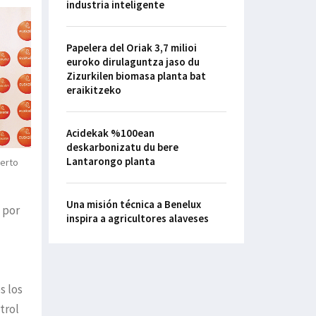
industria inteligente
Papelera del Oriak 3,7 milioi
euroko dirulaguntza jaso du
Zizurkilen biomasa planta bat
eraikitzeko
Acidekak %100ean
deskarbonizatu du bere
Lantarongo planta
berto
Una misión técnica a Benelux
 por
inspira a agricultores alaveses
s los
trol