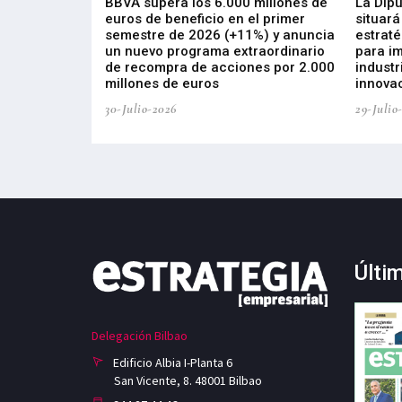
 los nuevos
BBVA supera los 6.000 millones de
La Dip
s de ZIV que, en
euros de beneficio en el primer
situará
de inversión
semestre de 2026 (+11%) y anuncia
estraté
, busca impulsar
un nuevo programa extraordinario
para i
 tecnología
de recompra de acciones por 2.000
industr
ricas del futuro
millones de euros
innovac
30-Julio-2026
29-Julio
Últi
Delegación Bilbao
Edificio Albia I-Planta 6
San Vicente, 8. 48001 Bilbao