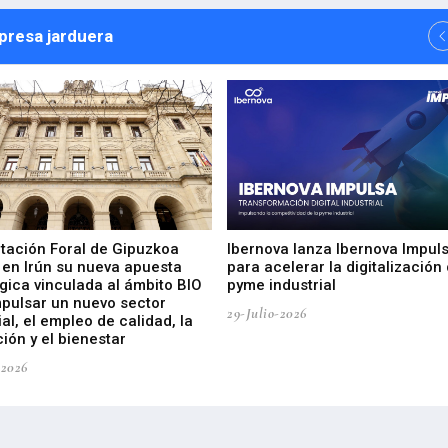
npresa jarduera
utación Foral de Gipuzkoa
Ibernova lanza Ibernova Impul
 en Irún su nueva apuesta
para acelerar la digitalización 
gica vinculada al ámbito BIO
pyme industrial
mpulsar un nuevo sector
29-Julio-2026
ial, el empleo de calidad, la
ión y el bienestar
-2026