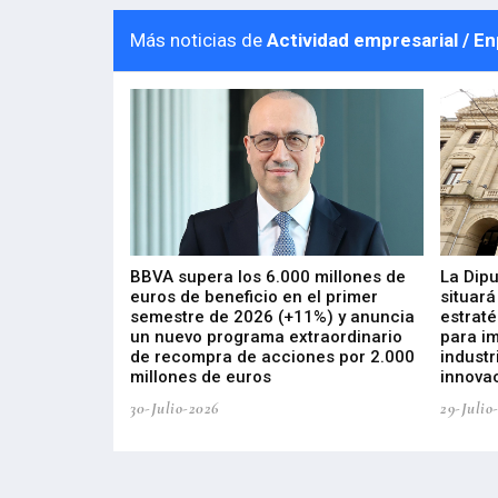
Más noticias de
Actividad empresarial / E
 los nuevos
BBVA supera los 6.000 millones de
La Dip
s de ZIV que, en
euros de beneficio en el primer
situará
de inversión
semestre de 2026 (+11%) y anuncia
estraté
, busca impulsar
un nuevo programa extraordinario
para i
 tecnología
de recompra de acciones por 2.000
industr
ricas del futuro
millones de euros
innovac
30-Julio-2026
29-Julio