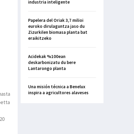
industria inteligente
Papelera del Oriak 3,7 milioi
euroko dirulaguntza jaso du
Zizurkilen biomasa planta bat
eraikitzeko
Acidekak %100ean
deskarbonizatu du bere
Lantarongo planta
Una misión técnica a Benelux
inspira a agricultores alaveses
hasta
betta
 20