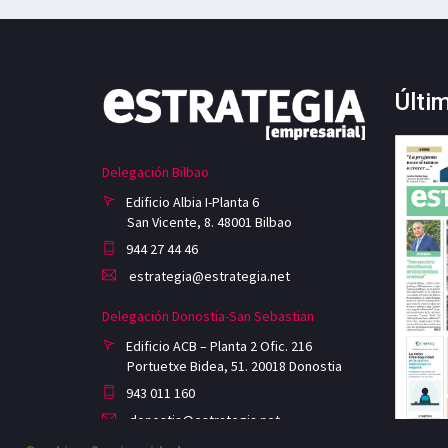
Últi
Delegación Bilbao
Edificio Albia I-Planta 6
San Vicente, 8. 48001 Bilbao
944 27 44 46
estrategia@estrategia.net
Delegación Donostia-San Sebastian
Edificio ACB – Planta 2 Ofic. 216
Portuetxe Bidea, 51. 20018 Donostia
943 011 160
donostia@estrategia.net