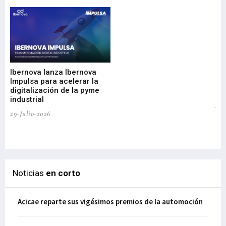
Mi
nu
di
Ibernova lanza Ibernova
ma
Impulsa para acelerar la
in
digitalización de la pyme
mi
industrial
de
te
29-Julio-2026
el
29-
Noticias
en corto
Acicae reparte sus vigésimos premios de la automoción