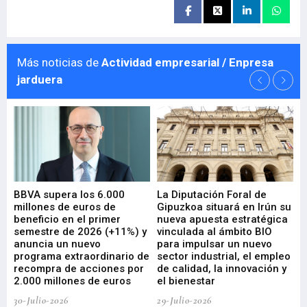
Más noticias de
Actividad empresarial / Enpresa
jarduera
e
BBVA supera los 6.000
La Diputación Foral de
En
millones de euros de
Gipuzkoa situará en Irún su
em
beneficio en el primer
nueva apuesta estratégica
de
ad
semestre de 2026 (+11%) y
vinculada al ámbito BIO
En
anuncia un nuevo
para impulsar un nuevo
En
programa extraordinario de
sector industrial, el empleo
29-
recompra de acciones por
de calidad, la innovación y
2.000 millones de euros
el bienestar
30-Julio-2026
29-Julio-2026