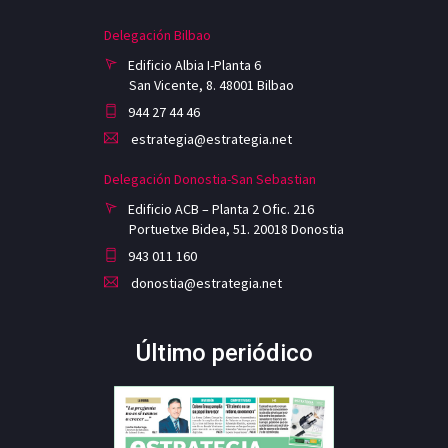
Delegación Bilbao
Edificio Albia I-Planta 6
San Vicente, 8. 48001 Bilbao
944 27 44 46
estrategia@estrategia.net
Delegación Donostia-San Sebastian
Edificio ACB – Planta 2 Ofic. 216
Portuetxe Bidea, 51. 20018 Donostia
943 011 160
donostia@estrategia.net
Último periódico