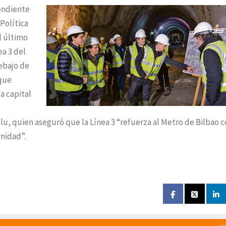
endiente
Política
l último
ea 3 del
ebajo de
 que
a capital
lu, quien aseguró que la Línea 3 “refuerza al Metro de Bilbao 
rnidad”.