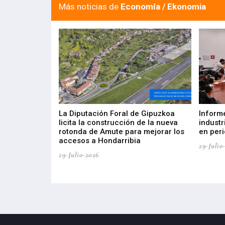
Más noticias de
Economía / Ekonomia
del Barómetro
La Diputación Foral de Gipuzkoa
Inform
a del tejido
licita la construcción de la nueva
industr
aia
rotonda de Amute para mejorar los
en peri
accesos a Hondarribia
29-Julio
29-Julio-2026