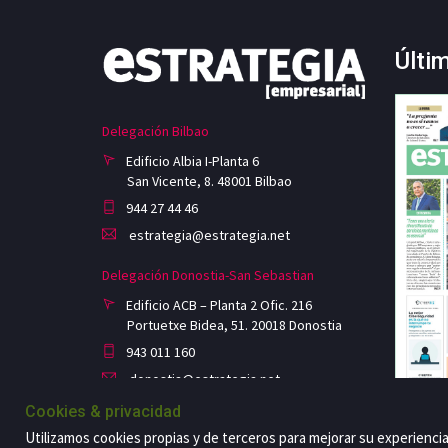
Últi
Delegación Bilbao
Edificio Albia I-Planta 6
San Vicente, 8. 48001 Bilbao
944 27 44 46
estrategia@estrategia.net
Delegación Donostia-San Sebastian
Edificio ACB – Planta 2 Ofic. 216
Portuetxe Bidea, 51. 20018 Donostia
943 011 160
donostia@estrategia.net
Cookies & privacidad
Utilizamos cookies propias y de terceros para mejorar su experienci