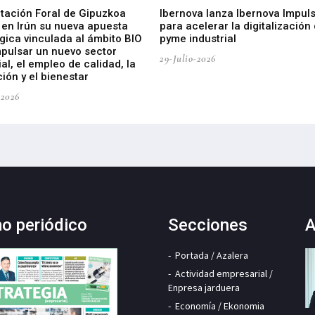
utación Foral de Gipuzkoa
Ibernova lanza Ibernova Impul
 en Irún su nueva apuesta
para acelerar la digitalización 
gica vinculada al ámbito BIO
pyme industrial
mpulsar un nuevo sector
29-Julio-2026
ial, el empleo de calidad, la
ión y el bienestar
-2026
mo periódico
Secciones
A
Portada / Azalera
Actividad empresarial /
Enpresa jarduera
Economía / Ekonomia