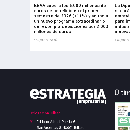
 los nuevos
BBVA supera los 6.000 millones de
La Dip
s de ZIV que, en
euros de beneficio en el primer
situará
de inversión
semestre de 2026 (+11%) y anuncia
estraté
, busca impulsar
un nuevo programa extraordinario
para i
 tecnología
de recompra de acciones por 2.000
industr
ricas del futuro
millones de euros
innovac
30-Julio-2026
29-Julio
Últi
Delegación Bilbao
Edificio Albia I-Planta 6
San Vicente, 8. 48001 Bilbao