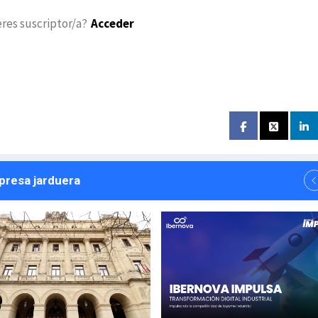
eres suscriptor/a?
Acceder
npresa jarduera