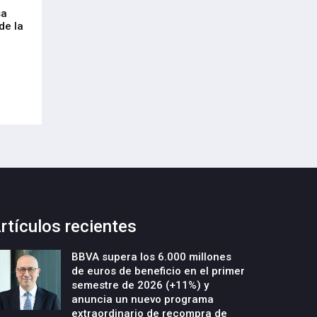
sa
Envalora garantiza a las empresas el
Euskaltel realiza
de la
cumplimiento del Reglamento
centenar de inte
Europeo de Envases y Residuos de
garantizar la con
Envases (PPWR)
29-Julio-2026
29-Julio-2026
rtículos recientes
BBVA supera los 6.000 millones
de euros de beneficio en el primer
semestre de 2026 (+11%) y
anuncia un nuevo programa
extraordinario de recompra de