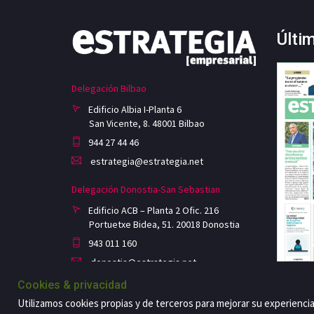
Últi
Delegación Bilbao
Edificio Albia I-Planta 6
San Vicente, 8. 48001 Bilbao
944 27 44 46
estrategia@estrategia.net
Delegación Donostia-San Sebastian
Edificio ACB – Planta 2 Ofic. 216
Portuetxe Bidea, 51. 20018 Donostia
943 011 160
donostia@estrategia.net
Cookies & privacidad
Utilizamos cookies propias y de terceros para mejorar su experienci