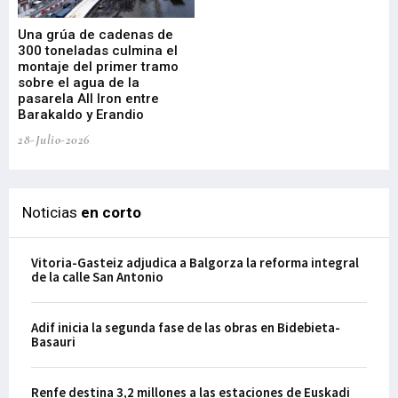
Una grúa de cadenas de
La
300 toneladas culmina el
Ba
montaje del primer tramo
res
sobre el agua de la
em
pasarela All Iron entre
21-
Barakaldo y Erandio
28-Julio-2026
Noticias
en corto
Vitoria-Gasteiz adjudica a Balgorza la reforma integral
de la calle San Antonio
Adif inicia la segunda fase de las obras en Bidebieta-
Basauri
Renfe destina 3,2 millones a las estaciones de Euskadi