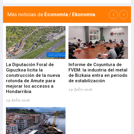
Más noticias de
Economía / Ekonomia
La Diputación Foral de
Informe de Coyuntura de
Ar
ral
Gipuzkoa licita la
FVEM: la industria del metal
ur
construcción de la nueva
de Bizkaia entra en periodo
co
rotonda de Amute para
de estabilización
edi
mejorar los accesos a
pa
29-Julio-2026
Hondarribia
Cy
29-Julio-2026
23-