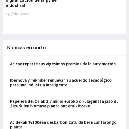
digitalización de la pyme
mi
industrial
de
te
29-Julio-2026
el
29-
Noticias
en corto
Acicae reparte sus vigésimos premios de la automoción
Ibernova y Tekniker renuevan su acuerdo tecnológico
para una industria inteligente
Papelera del Oriak 3,7 milioi euroko dirulaguntza jaso du
Zizurkilen biomasa planta bat eraikitzeko
Acidekak %100ean deskarbonizatu du bere Lantarongo
planta