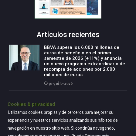
Artículos recientes
BBVA supera los 6.000 millones de
euros de beneficio en el primer
semestre de 2026 (+11%) y anuncia
un nuevo programa extraordinario de
recompra de acciones por 2.000
millones de euros
30-Julio-2026
BBVA acelera el crecimiento de su
negocio agro con un modelo global
Cookies & privacidad
de especialización presente en siete
Utilizamos cookies propias y de terceros para mejorar su
países
experiencia y nuestros servicios analizando sus hábitos de
29-Julio-2026
navegación en nuestro sitio web. Si continúa navegando,
consideramos que acepta su uso. Puede Obtener más