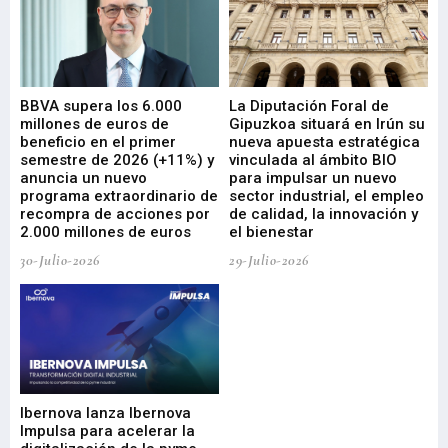
e
BBVA supera los 6.000
La Diputación Foral de
En
millones de euros de
Gipuzkoa situará en Irún su
em
beneficio en el primer
nueva apuesta estratégica
de
ad
semestre de 2026 (+11%) y
vinculada al ámbito BIO
En
anuncia un nuevo
para impulsar un nuevo
En
programa extraordinario de
sector industrial, el empleo
29-
recompra de acciones por
de calidad, la innovación y
2.000 millones de euros
el bienestar
30-Julio-2026
29-Julio-2026
Mi
nu
di
Ibernova lanza Ibernova
ma
Impulsa para acelerar la
in