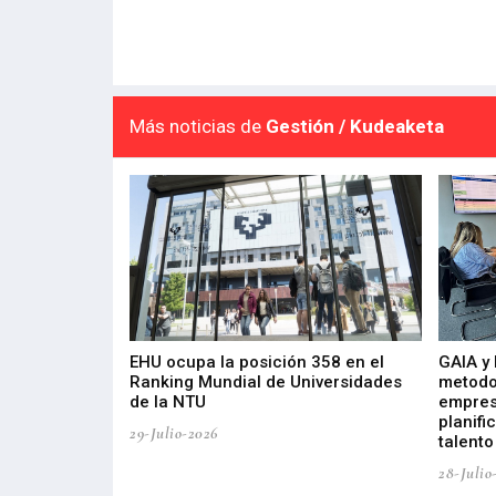
Más noticias de
Gestión / Kudeaketa
de 400 proyectos
EHU ocupa la posición 358 en el
GAIA y
sus diez años de
Ranking Mundial de Universidades
metodo
de la NTU
empres
planifi
29-Julio-2026
talento
28-Julio