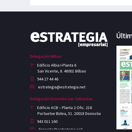
Últi
Delegación Bilbao
Edificio Albia I-Planta 6
San Vicente, 8. 48001 Bilbao
944 27 44 46
estrategia@estrategia.net
Delegación Donostia-San Sebastian
Edificio ACB – Planta 2 Ofic. 216
Portuetxe Bidea, 51. 20018 Donostia
943 011 160
donostia@estrategia.net