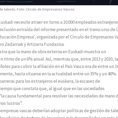
de talento. Foto: Círculo de Empresarios Vascos
Euskadi necesite atraer en torno a 10.000 empleados extranjero
conclusión extraída del informe presentado en el transcurso de l
ducación Empresa', organizada por el Círculo de Empresarios V
ro Zedarriak y Artizarra Fundazioa.
estra que la mano de obra externa en Euskadi muestra un
 ritmo de un 6% anual. Así, mientras que, entre 2013 y 2020, la
les para cubrir la afiliación en el País Vasco era de entre un 
ente, hasta situarse en la actualidad entre un 35% y un 40%.
rreras para los extranjeros el euskera, la escasez de
 tiempo que constata que, al igual que en las sociedades
a “la causa fundamental para resolver las necesidades de mano 
os lustros”.
 empresas vascas deberían adoptar políticas de gestión de tal
as ofertas de trabajo de los países más desarrollados en este 