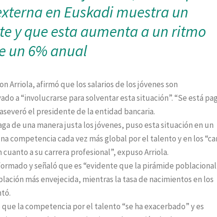
externa en Euskadi muestra un
te y que esta aumenta a un ritmo
e un 6% anual
n Arriola, afirmó que los salarios de los jóvenes son
ado a “involucrarse para solventar esta situación”. “Se está p
 aseveró el presidente de la entidad bancaria.
paga de una manera justa los jóvenes, puso esta situación en un
na competencia cada vez más global por el talento y en los “c
 cuanto a su carrera profesional”, expuso Arriola.
n formado y señaló que es “evidente que la pirámide poblacional
blación más envejecida, mientras la tasa de nacimientos en los
tó.
ó que la competencia por el talento “se ha exacerbado” y es