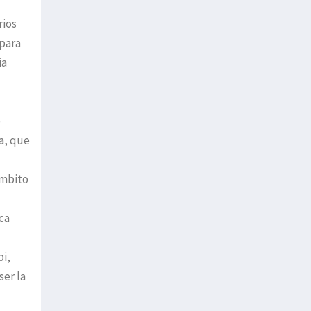
rios
 para
ia
o
a, que
ámbito
ca
bi,
ser la