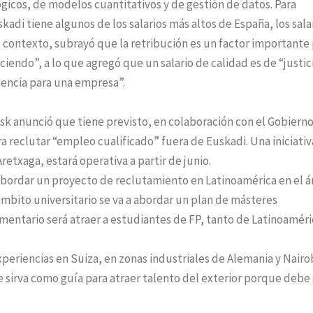
gicos, de modelos cuantitativos y de gestión de datos. Para
skadi tiene algunos de los salarios más altos de España, los sala
e contexto, subrayó que la retribución es un factor importante
ciendo”, a lo que agregó que un salario de calidad es de “justic
iencia para una empresa”.
sk anunció que tiene previsto, en colaboración con el Gobiern
a reclutar “empleo cualificado” fuera de Euskadi. Una iniciativ
etxaga, estará operativa a partir de junio.
 abordar un proyecto de reclutamiento en Latinoamérica en el 
ámbito universitario se va a abordar un plan de másteres
entario será atraer a estudiantes de FP, tanto de Latinoaméri
periencias en Suiza, en zonas industriales de Alemania y Nairo
e sirva como guía para atraer talento del exterior porque debe 