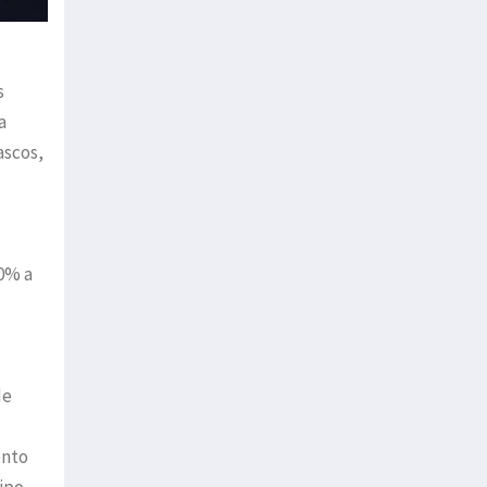
s
a
ascos,
10% a
de
ento
tipo