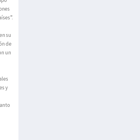
iones
íses”.
 en su
ión de
on un
ales
es y
tanto