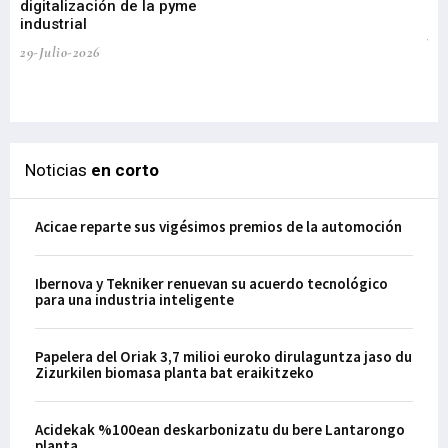
digitalización de la pyme
mi
industrial
de
te
29-Julio-2026
el
29-
Noticias
en corto
Acicae reparte sus vigésimos premios de la automoción
Ibernova y Tekniker renuevan su acuerdo tecnológico
para una industria inteligente
Papelera del Oriak 3,7 milioi euroko dirulaguntza jaso du
Zizurkilen biomasa planta bat eraikitzeko
Acidekak %100ean deskarbonizatu du bere Lantarongo
planta