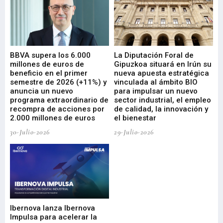
e
BBVA supera los 6.000
La Diputación Foral de
En
millones de euros de
Gipuzkoa situará en Irún su
em
beneficio en el primer
nueva apuesta estratégica
de
ad
semestre de 2026 (+11%) y
vinculada al ámbito BIO
En
anuncia un nuevo
para impulsar un nuevo
En
programa extraordinario de
sector industrial, el empleo
29-
recompra de acciones por
de calidad, la innovación y
2.000 millones de euros
el bienestar
30-Julio-2026
29-Julio-2026
Mi
nu
di
Ibernova lanza Ibernova
ma
Impulsa para acelerar la
in