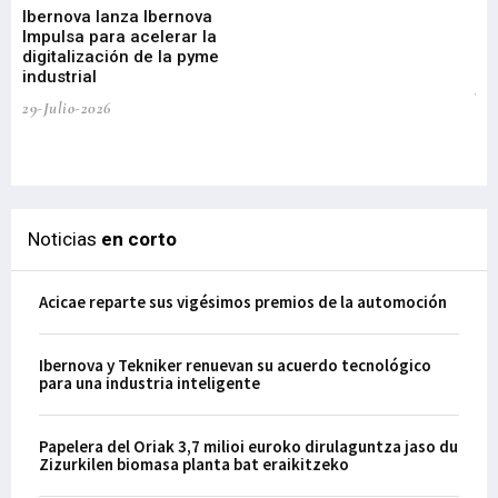
Ibernova lanza Ibernova
ma
Impulsa para acelerar la
in
digitalización de la pyme
mi
industrial
de
te
29-Julio-2026
el
29-
Noticias
en corto
Acicae reparte sus vigésimos premios de la automoción
Ibernova y Tekniker renuevan su acuerdo tecnológico
para una industria inteligente
Papelera del Oriak 3,7 milioi euroko dirulaguntza jaso du
Zizurkilen biomasa planta bat eraikitzeko