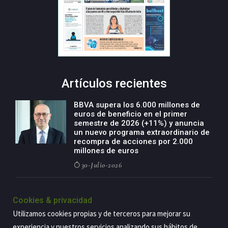
Artículos recientes
BBVA supera los 6.000 millones de
euros de beneficio en el primer
semestre de 2026 (+11%) y anuncia
un nuevo programa extraordinario de
recompra de acciones por 2.000
millones de euros
30-Julio-2026
BBVA acelera el crecimiento de su
negocio agro con un modelo global
Cookies & privacidad
de especialización presente en siete
Utilizamos cookies propias y de terceros para mejorar su
países
experiencia y nuestros servicios analizando sus hábitos de