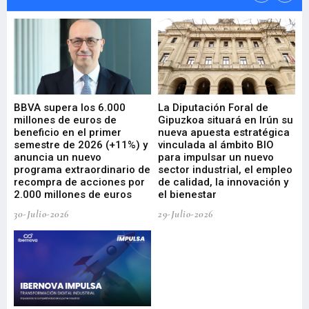
e
BBVA supera los 6.000
La Diputación Foral de
En
millones de euros de
Gipuzkoa situará en Irún su
em
beneficio en el primer
nueva apuesta estratégica
de
ad
semestre de 2026 (+11%) y
vinculada al ámbito BIO
En
anuncia un nuevo
para impulsar un nuevo
En
programa extraordinario de
sector industrial, el empleo
29-
recompra de acciones por
de calidad, la innovación y
2.000 millones de euros
el bienestar
30-Julio-2026
29-Julio-2026
Mi
nu
di