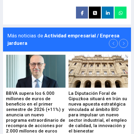
Más noticias de
Actividad empresarial / Enpresa
jarduera
e
BBVA supera los 6.000
La Diputación Foral de
En
millones de euros de
Gipuzkoa situará en Irún su
em
beneficio en el primer
nueva apuesta estratégica
de
ad
semestre de 2026 (+11%) y
vinculada al ámbito BIO
En
anuncia un nuevo
para impulsar un nuevo
En
programa extraordinario de
sector industrial, el empleo
29-
recompra de acciones por
de calidad, la innovación y
2.000 millones de euros
el bienestar