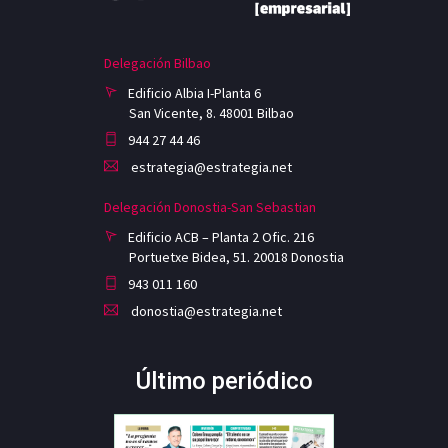
Delegación Bilbao
Edificio Albia I-Planta 6
San Vicente, 8. 48001 Bilbao
944 27 44 46
estrategia@estrategia.net
Delegación Donostia-San Sebastian
Edificio ACB – Planta 2 Ofic. 216
Portuetxe Bidea, 51. 20018 Donostia
943 011 160
donostia@estrategia.net
Último periódico