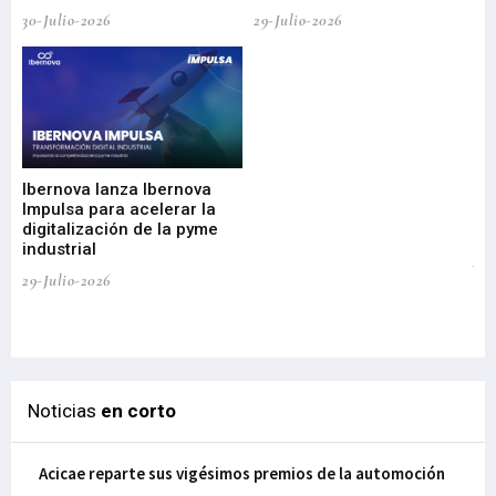
30-Julio-2026
29-Julio-2026
Mi
nu
di
Ibernova lanza Ibernova
ma
Impulsa para acelerar la
in
digitalización de la pyme
mi
industrial
de
te
29-Julio-2026
el
29-
Noticias
en corto
Acicae reparte sus vigésimos premios de la automoción