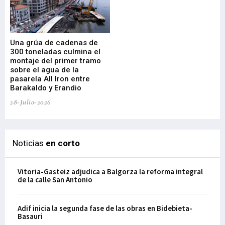
Una grúa de cadenas de
La
300 toneladas culmina el
Ba
montaje del primer tramo
res
sobre el agua de la
em
pasarela All Iron entre
21-
Barakaldo y Erandio
28-Julio-2026
Noticias
en corto
Vitoria-Gasteiz adjudica a Balgorza la reforma integral
de la calle San Antonio
Adif inicia la segunda fase de las obras en Bidebieta-
Basauri