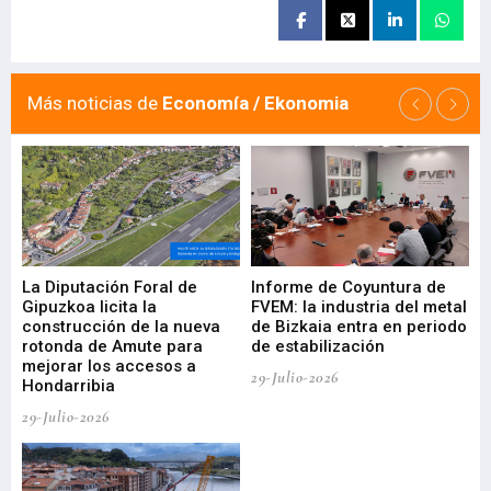
Más noticias de
Economía / Ekonomia
La Diputación Foral de
Informe de Coyuntura de
Ar
ral
Gipuzkoa licita la
FVEM: la industria del metal
ur
construcción de la nueva
de Bizkaia entra en periodo
co
rotonda de Amute para
de estabilización
edi
mejorar los accesos a
pa
29-Julio-2026
Hondarribia
Cy
29-Julio-2026
23-