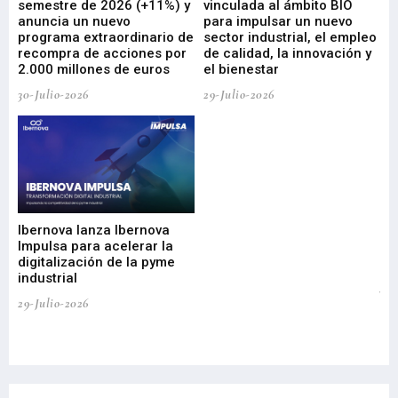
ad
semestre de 2026 (+11%) y
vinculada al ámbito BIO
En
anuncia un nuevo
para impulsar un nuevo
En
programa extraordinario de
sector industrial, el empleo
29-
recompra de acciones por
de calidad, la innovación y
2.000 millones de euros
el bienestar
30-Julio-2026
29-Julio-2026
Mi
nu
di
Ibernova lanza Ibernova
ma
Impulsa para acelerar la
in
digitalización de la pyme
mi
industrial
de
te
29-Julio-2026
el
29-