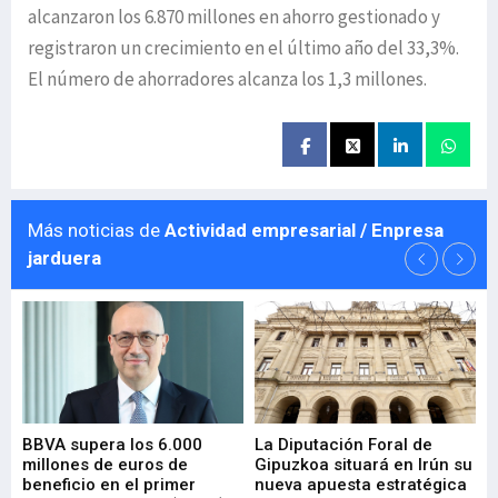
alcanzaron los 6.870 millones en ahorro gestionado y
registraron un crecimiento en el último año del 33,3%.
El número de ahorradores alcanza los 1,3 millones.
Más noticias de
Actividad empresarial / Enpresa
jarduera
e
BBVA supera los 6.000
La Diputación Foral de
En
millones de euros de
Gipuzkoa situará en Irún su
em
beneficio en el primer
nueva apuesta estratégica
de