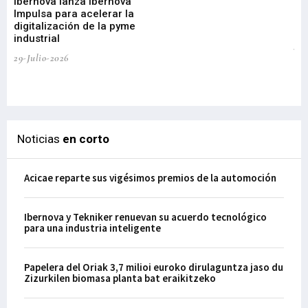
Ibernova lanza Ibernova
ma
Impulsa para acelerar la
in
digitalización de la pyme
mi
industrial
de
te
29-Julio-2026
el
29-
Noticias
en corto
Acicae reparte sus vigésimos premios de la automoción
Ibernova y Tekniker renuevan su acuerdo tecnológico
para una industria inteligente
Papelera del Oriak 3,7 milioi euroko dirulaguntza jaso du
Zizurkilen biomasa planta bat eraikitzeko