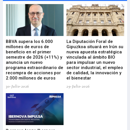
e
BBVA supera los 6.000
La Diputación Foral de
En
millones de euros de
Gipuzkoa situará en Irún su
em
beneficio en el primer
nueva apuesta estratégica
de
ad
semestre de 2026 (+11%) y
vinculada al ámbito BIO
En
anuncia un nuevo
para impulsar un nuevo
En
programa extraordinario de
sector industrial, el empleo
29-
recompra de acciones por
de calidad, la innovación y
2.000 millones de euros
el bienestar
30-Julio-2026
29-Julio-2026
Mi
nu
di